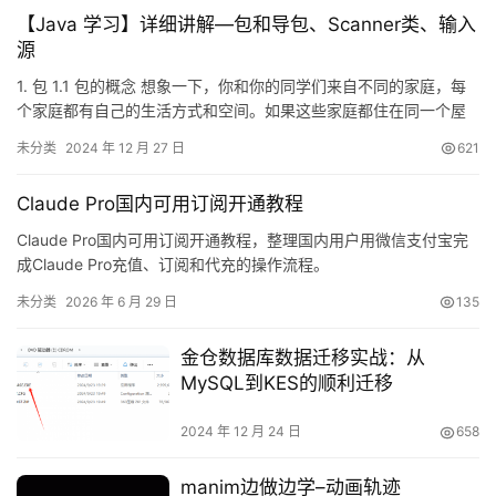
【Java 学习】详细讲解—包和导包、Scanner类、输入
源
1. 包 1.1 包的概念 想象一下，你和你的同学们来自不同的家庭，每
个家庭都有自己的生活方式和空间。如果这些家庭都住在同一个屋
檐下，那么个人的习惯和空间就会相互干扰。同理，在软件开发
未分类
2024 年 12 月 27 日
621
中，不同的程序也需要有各自的“空间”以保持独立性，这就是包
（Package）的作用。包可以被看作是一组文件夹，它们允许在不
Claude Pro国内可用订阅开通教程
同的文件夹中存在同名的文件，从而实现隔离。 1.2 包…
Claude Pro国内可用订阅开通教程，整理国内用户用微信支付宝完
成Claude Pro充值、订阅和代充的操作流程。
未分类
2026 年 6 月 29 日
135
金仓数据库数据迁移实战：从
MySQL到KES的顺利迁移
2024 年 12 月 24 日
658
manim边做边学–动画轨迹