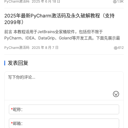
PyCharm激活码
2025 年 6 月 18 日
1.9K
将用详细的图文教程，手把手教你如何激活PyCharm到2099年。这
个方法同样适用于旧版本哦～ 无论你是Windows、Mac还是Linux
2025年最新PyCharm激活码及永久破解教程（支持
用户 无…
2099年）
前言 本教程适用于JetBrains全家桶软件，包括但不限于
PyCharm、IDEA、DataGrip、Goland等开发工具。下面先展示最
新版PyCharm成功破解至2099年的效果图： 接下来，我将详细介
PyCharm激活码
2025 年 8 月 7 日
612
绍如何通过简单几步实现PyCharm永久激活。这个方法不仅适用于
最新版本，也兼容之前的旧版本，无论您使用的是Windows、Mac
发表回复
还是Linux系统，都…
*
昵称：
*
邮箱：