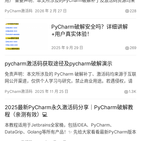
用） 重要声明：本文所涉及的PyCharm破解补丁及激活码资源均来
源于网络收集，仅限个人学习研究使用，严禁任何商业用途。若涉
PyCharm激活码
2026 年 2 月 27 日
228
及侵权内容，请联系作者删除。条件允许的情况下，强烈建议购买
官方正版授权支持开发者！ PyCharm作为JetBrains公司推出的专
PyCharm破解安全吗？详细讲解
业Python集成开发环境，凭借其强…
+用户真实体验！
2025 年 9 月 29 日
269
pycharm激活码获取途径及pycharm破解演示
免责声明：本文所涉及的 PyCharm 破解补丁、激活码均来源于互联
网公开渠道，仅供个人学习与研究，禁止商业用途。若遇侵权，请
联系本人删除。条件允许时，请支持正版！ PyCharm 是 JetBrains
PyCharm激活码
2025 年 11 月 25 日
1.3K
出品的一款跨平台 Python IDE，覆盖 Windows、macOS 与
Linux。下文将以 2025.2 版为例，手把手教你用破解补丁永久解锁
2025最新PyCharm永久激活码分享｜PyCharm破解教
全部…
程（亲测有效）💻
本教程适用于Jetbrains全家桶，包括IDEA、PyCharm、
DataGrip、Golang等所有产品！✨ 先给大家看看最新PyCharm版本
破解成功的截图，有效期直接到2099年，简直不要太爽！😎 下面我