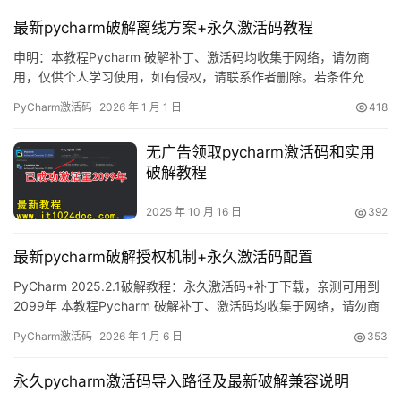
最新pycharm破解离线方案+永久激活码教程
申明：本教程Pycharm 破解补丁、激活码均收集于网络，请勿商
用，仅供个人学习使用，如有侵权，请联系作者删除。若条件允
许，希望大家购买正版 ！ 废话不多说，先上 Pycharm2025.2.1 版
PyCharm激活码
2026 年 1 月 1 日
418
本破解成功的截图，如下图，可以看到已经成功破解到 2099 年
辣，舒服的很！ 接下来就给大家通过图文的方式分享一下如何破解
无广告领取pycharm激活码和实用
最新的Pycharm。 如果觉得破解麻烦…
破解教程
2025 年 10 月 16 日
392
最新pycharm破解授权机制+永久激活码配置
PyCharm 2025.2.1破解教程：永久激活码+补丁下载，亲测可用到
2099年 本教程Pycharm 破解补丁、激活码均收集于网络，请勿商
用，仅供个人学习使用，如有侵权，请联系作者删除。若条件允
PyCharm激活码
2026 年 1 月 6 日
353
许，希望大家购买正版 ！ 话不多说，先展示PyCharm 2025.2.1版
本破解成功的界面截图，如下图所示，可以看到许可证已经成功续
永久pycharm激活码导入路径及最新破解兼容说明
期到2099年，非常稳定！…