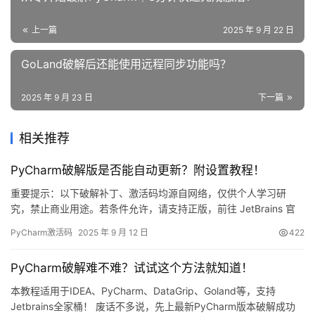
上一篇
2025 年 9 月 22 日
GoLand破解后还能使用远程同步功能吗？
2025 年 9 月 23 日
下一篇
相关推荐
PyCharm破解版是否能自动更新？附设置教程！
重要提示：以下破解补丁、激活码均源自网络，仅供个人学习研
究，禁止商业用途。若条件允许，请支持正版，前往 JetBrains 官
方渠道购买授权。 PyCharm 是 JetBrains 推出的全功能 Python
PyCharm激活码
2025 年 9 月 12 日
422
IDE，支持 Windows、macOS 与 Linux。本文将手把手演示如何借
助破解补丁完成永久激活，解锁全部高级特性。 无论你使用哪个版
PyCharm破解难不难？试试这个方法就知道！
本、哪种…
本教程适用于IDEA、PyCharm、DataGrip、Goland等，支持
Jetbrains全家桶！ 废话不多说，先上最新PyCharm版本破解成功