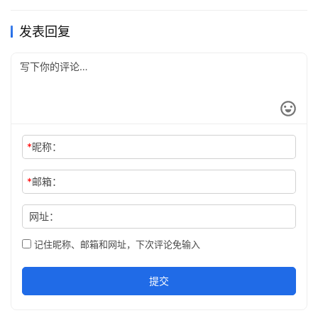
IDE，跨 Windows、macOS、Linux 三大平台，功能全面。下文手
把手教你用补丁永久解锁全部高级特性，适用于任意版本与系统。
发表回复
激活成功效果预览…
*
昵称：
*
邮箱：
网址：
记住昵称、邮箱和网址，下次评论免输入
提交