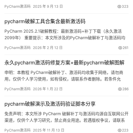
的截图，如下，可以看到已经成功破解到 2099 年辣，舒服！ 接下
PyCharm激活码
2025 年 9 月 13 日
323
来，我就将通过图文的方式, 来详细讲解如何激活 PyCharm至
2099 年。 当然这个激活方法，同样适用于之前的旧版本！ 无论你
pycharm破解工具合集含最新激活码
是Windo…
PyCharm 2025.2.1破解教程：最新激活码+补丁下载（永久激活
2099年） 重要提示：本文所涉及的PyCharm破解补丁与激活码均
来源于网络搜集，严禁用于商业用途，仅限个人学习研究使用。如
PyCharm激活码
2026 年 2 月 12 日
261
内容存在侵权问题，请联系本人删除。经济条件允许的话，强烈建
议支持正版软件！ 话不多说，先展示PyCharm 2025.2.1版本破解成
永久pycharm激活码修复方案+最新pycharm破解图解
功的实例截图。如下图所示，激…
申明：本教程 PyCharm破解补丁、激活码均收集于网络，请勿商
用，仅供个人学习使用，如有侵权，请联系作者删除。若条件允
许，希望大家购买正版 ！ PyCharm是 JetBrains 推出的开发编辑
PyCharm激活码
2026 年 1 月 22 日
286
器，功能强大，适用于 Windows、Mac 和 Linux 系统。本文将详细
介绍如何通过破解补丁实现永久激活，解锁所有高级功能。 不管你
pycharm破解演示及激活码验证脚本分享
是什么版本、什么操作系统…
免责声明：本文所涉 PyCharm 破解补丁与激活码均源自互联网公开
渠道，仅供个人学习研究，禁止商业用途。若遇版权争议，请联系
删除。条件允许请支持正版！ PyCharm 是 JetBrains 家族的明星
PyCharm激活码
2025 年 11 月 13 日
223