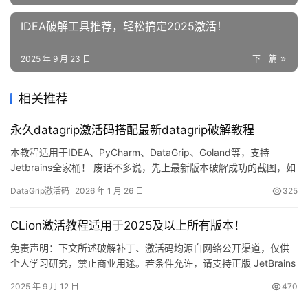
IDEA破解工具推荐，轻松搞定2025激活！
2025 年 9 月 23 日
下一篇
相关推荐
永久datagrip激活码搭配最新datagrip破解教程
本教程适用于IDEA、PyCharm、DataGrip、Goland等，支持
Jetbrains全家桶！ 废话不多说，先上最新版本破解成功的截图，如
下，可以看到已经成功破解到 2099 年辣，舒服！ 接下来，我就将
DataGrip激活码
2026 年 1 月 26 日
325
通过图文的方式, 来详细讲解如何激活DataGrip至 2099 年。 当然
这个激活方法，同样适用于之前的旧版本！ 不管你是什么操作系
CLion激活教程适用于2025及以上所有版本！
统，什么版本，…
免责声明：下文所述破解补丁、激活码均源自网络公开渠道，仅供
个人学习研究，禁止商业用途。若条件允许，请支持正版 JetBrains
产品！ CLion 是 JetBrains 家族中针对 C/C++ 开发的旗舰 IDE，跨
2025 年 9 月 12 日
470
Windows、macOS、Linux 三大平台。本教程将手把手演示如何借