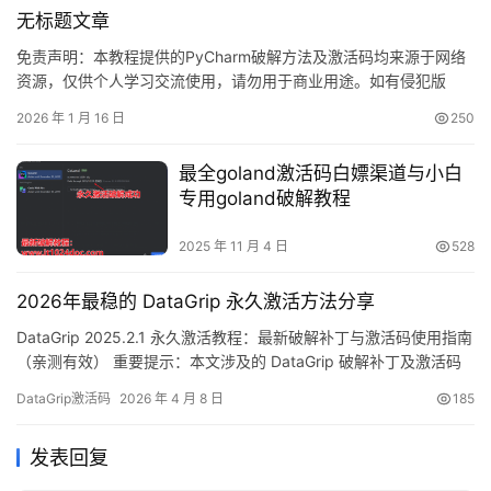
助破解补丁实现“永久授权”，解锁全部高级特性。 无论你当前是哪
无标题文章
一…
免责声明：本教程提供的PyCharm破解方法及激活码均来源于网络
资源，仅供个人学习交流使用，请勿用于商业用途。如有侵犯版
权，请联系删除。建议有条件用户支持正版软件！ PyCharm作为
2026 年 1 月 16 日
250
JetBrains公司开发的Python集成开发环境，凭借其智能代码补全、
强大的调试功能和优秀的项目管理特性，在Windows、Mac和Linux
最全goland激活码白嫖渠道与小白
三大平台上深受Python开发…
专用goland破解教程
2025 年 11 月 4 日
528
2026年最稳的 DataGrip 永久激活方法分享
DataGrip 2025.2.1 永久激活教程：最新破解补丁与激活码使用指南
（亲测有效） 重要提示：本文涉及的 DataGrip 破解补丁及激活码
资源均来源于网络收集，仅限个人学习研究使用，严禁用于商业用
DataGrip激活码
2026 年 4 月 8 日
185
途。相关资源版权归原作者所有，如存在侵权问题，请及时联系作
者删除。建议经济条件允许的用户通过官方渠道购买正版授权，获
发表回复
得持续稳定的技术支持。 话不多说，先上…