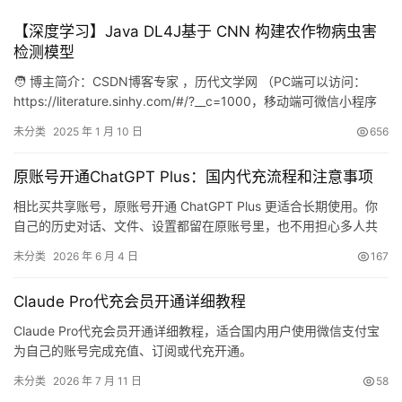
【深度学习】Java DL4J基于 CNN 构建农作物病虫害
检测模型
🧑 博主简介：CSDN博客专家 ，历代文学网 （PC端可以访问：
https://literature.sinhy.com/#/?__c=1000，移动端可微信小程序
搜索“历代文学 ”）总架构师，15年工作经验，精通Java编程，高并
未分类
2025 年 1 月 10 日
656
发设计，Springboot和微服务，熟悉Linux，ESXI虚拟化以及云原生
Docker和K8s，热衷于探索科技的边界，并将理…
原账号开通ChatGPT Plus：国内代充流程和注意事项
相比买共享账号，原账号开通 ChatGPT Plus 更适合长期使用。你
自己的历史对话、文件、设置都留在原账号里，也不用担心多人共
用导致隐私和登录问题。
未分类
2026 年 6 月 4 日
167
Claude Pro代充会员开通详细教程
Claude Pro代充会员开通详细教程，适合国内用户使用微信支付宝
为自己的账号完成充值、订阅或代充开通。
未分类
2026 年 7 月 11 日
58