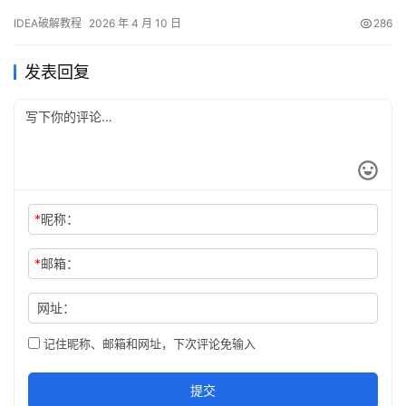
许，希望大家购买正版 ！ 废话不多说，先上 IDEA 2025.2.1 版本破
IDEA破解教程
2026 年 4 月 10 日
286
解成功的截图，如下图，可以看到已经成功破解到 2099 年辣，舒
服的很！ 接下来就给大家通过图文的方式分享一下如何破解最新的
发表回复
IDEA。 如果觉得破解…
*
昵称：
*
邮箱：
网址：
记住昵称、邮箱和网址，下次评论免输入
提交