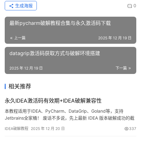
生成海报
0
最新pycharm破解教程合集与永久激活码下载
上一篇
2025 年 12 月 19 日
datagrip激活码获取方式与破解环境搭建
2025 年 12 月 19 日
下一篇
相关推荐
永久IDEA激活码有效期+IDEA破解兼容性
本教程适用于IDEA、PyCharm、DataGrip、Goland等，支持
Jetbrains全家桶！ 废话不多说，先上最新 IDEA 版本破解成功的截
图，如下，可以看到已经成功破解到 2099 年辣，舒服！ 接下来，
IDEA破解教程
2025 年 12 月 20 日
337
我就将通过图文的方式, 来详细讲解如何激活 IDEA至 2099 年。 当
然这个激活方法，同样适用于之前的旧版本！ 不管你是什么操作系