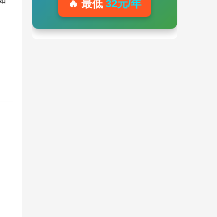
绍如
🔥 最低
32元/年