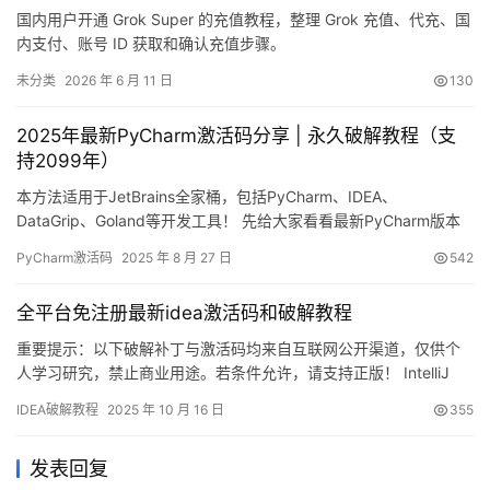
国内用户开通 Grok Super 的充值教程，整理 Grok 充值、代充、国
内支付、账号 ID 获取和确认充值步骤。
未分类
2026 年 6 月 11 日
130
2025年最新PyCharm激活码分享 | 永久破解教程（支
持2099年）
本方法适用于JetBrains全家桶，包括PyCharm、IDEA、
DataGrip、Goland等开发工具！ 先给大家看看最新PyCharm版本
成功破解的截图，可以看到已经完美激活到2099年！ 下面我将用详
PyCharm激活码
2025 年 8 月 27 日
542
细的图文教程，手把手教你如何将PyCharm激活至2099年。 这个
方法不仅适用于最新版本，之前的旧版本同样有效！ 支持
全平台免注册最新idea激活码和破解教程
Windows/Mac/Lin…
重要提示：以下破解补丁与激活码均来自互联网公开渠道，仅供个
人学习研究，禁止商业用途。若条件允许，请支持正版！ IntelliJ
IDEA 是 JetBrains 出品的跨平台 IDE，支持 Windows、macOS 与
IDEA破解教程
2025 年 10 月 16 日
355
Linux。下文将手把手教你用破解补丁永久解锁全部高级功能，适用
于任意版本、任意系统。 激活成功效果预览 完成激活后，授权信息
发表回复
将显示“永久…