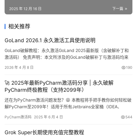
2025 年 12 月 16 日
下一篇
相关推荐
GoLand 2026.1 永久激活工具使用说明
GoLand破解教程：永久激活GoLand 2025最新版（含破解补丁和
激活码） 免责声明：本文所涉及的GoLand破解补丁与激活码均来
源于网络收集，严禁用于商业用途，仅限个人学习研究使用。如内
2026 年 4 月 8 日
190
容存在侵权问题，请联系本人删除。经济条件允许的话，强烈建议
支持正版软件！ GoLand作为JetBrains公司推出的专业Go语言集成
🚀 2025年最新PyCharm激活码分享 | 永久破解
开发环境，具备强大的代码编辑与调…
PyCharm终极教程（支持2099年）
还在为PyCharm激活问题发愁？😫 本教程将手把手教你如何轻松破
解PyCharm至2099年！适用于所有Jetbrains全家桶（IDEA、
PyCharm、DataGrip、Goland等），无论你是Windows、Mac还
PyCharm激活码
2025 年 6 月 4 日
544
是Linux用户，100%成功！💯 先来看看最新PyCharm版本破解成功
的截图，有效期直达2099年，简直不要太爽！👇 📥 第一步：…
Grok Super长期使用充值完整教程