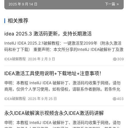
2025 年 9 月 14 日
下一篇
相关推荐
idea 2025.3 激活码更新，支持长期激活
IntelliJ IDEA 2025.2.1破解教程：一键激活至2099年（附永久激活
码和补丁下载） 重要声明：本文所分享的IntelliJ IDEA破解补丁及激
活码均源自网络收集，严禁用于商业用途，仅限个人学习研究使
IDEA破解教程
2026 年 2 月 3 日
309
用。若涉及侵权问题，请联系笔者删除。条件允许的话，强烈建议
购买官方正版授权！ 话不多说，先上图证明实力——最新版IDEA
IDEA激活工具使用说明+下载地址+注意事项！
2025.2.1已成…
申明：本教程 IntelliJ IDEA 破解补丁、激活码均收集于网络，请勿
商用，仅供个人学习使用，如有侵权，请联系作者删除。若条件允
许，希望大家购买正版 ！ IDEA是 JetBrains 推出的开发编辑器，功
IDEA破解教程
2025 年 9 月 25 日
403
能强大，适用于 Windows、Mac 和 Linux 系统。本文将详细介绍如
何通过破解补丁实现永久激活，解锁所有高级功能。 不管你是什么
永久IDEA破解演示视频含永久IDEA激活码讲解
版本、什么…
申明：本教程 IntelliJ IDEA 破解补丁、激活码均收集于网络，请勿