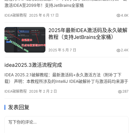
激活IDEA至2099年！支持JetBrains全家桶
（PyCharm/DataGrip/GoLand等），所有操作系统和版本通用，文
IDEA破解教程
2025 年 6 月 17 日
4.6K
末附2025年有效激活码！ 📥 第一步：下载IDEA安装包 已安装可跳
过~1. 访问官网 https://www.jetbrains.com/idea/downl…
2025年最新IDEA激活码及永久破解
教程（支持JetBrains全家桶）
2025 年 5 月 7 日
2.4K
idea2025.3激活流程完成
IDEA 2025.2.1破解教程：最新激活码+永久激活方法（附补丁下
载） 声明：本教程所涉及的IntelliJ IDEA破解补丁与激活码均来源于
网络收集，仅限个人学习研究使用，严禁用于商业用途。如有侵权
IDEA破解教程
2026 年 2 月 2 日
287
问题，请联系本人删除。经济条件允许的情况下，强烈建议购买官
方正版授权！ 话不多说，先给大家展示一下 IDEA 2025.2.1 版本破
发表回复
解成功的界面截图，可以…