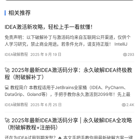
相关推荐
IDEA激活新攻略，轻松上手一看就懂！
免责声明：以下破解补丁与激活码均来自互联网公开渠道，仅供个
人学习研究，禁止商业用途。若条件允许，请支持正版！ IntelliJ
IDEA 是 JetBrains 推出的全平台 IDE，Windows、macOS、Linux
IDEA破解教程
2025 年 9 月 19 日
293
均可流畅运行。本文将手把手演示如何借助破解补丁永久解锁全部
高级功能，适用于任何版本。 无论你当前是 2024 还是 2025，步
🚀 2025年最新IDEA激活码分享：永久破解IDEA终极教
骤完全一…
程（附破解补丁）
💻 教程简介 本教程适用于JetBrains全家桶（IDEA、PyCharm、
DataGrip、Goland等），手把手教你永久激活到2099年！先上最
新IDEA版本破解成功截图，有效期直达2099年，绝对真实有效！🎉
IDEA破解教程
2025 年 6 月 25 日
2.4K
📥 安装包下载 还没下载IDEA的小伙伴看这里：1. 访问官网：
https://www.jetbrains.com/idea/downloa…
🚀 2025年最新IDEA激活码分享 | 永久破解IDEA全攻略
（附破解教程+注册码）
还在为IDEA试用到期发愁？🔥 本文手把手教你用最新破解方案一键