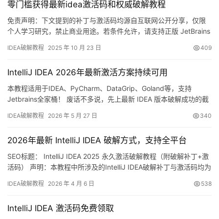
零门槛获得最新idea激活码和权威破解教程
IDEA。 如果觉得破解…
免责声明：下文提到的补丁与激活码均源自互联网公开分享，仅限
个人学习研究，禁止商业用途。若条件允许，请支持正版 JetBrains
全家桶！官方正版低至 32 元/年：
IDEA破解教程
2025 年 10 月 23 日
409
https://panghu.hicxy.com/shop/?id=18 先放一张成功截图镇楼：
IDEA 2025.2.1 已顺利激活至 2099 年，稳！ 下面用图文方式手把
IntelliJ IDEA 2026年最新激活方案持续可用
手带你完成最新版 …
本教程适用于IDEA、PyCharm、DataGrip、Goland等，支持
Jetbrains全家桶！ 废话不多说，先上最新 IDEA 版本破解成功的截
图，如下，可以看到已经成功破解到 2099 年辣，舒服！ 接下来，
IDEA破解教程
2026 年 5 月 27 日
340
我就将通过图文的方式, 来详细讲解如何激活 IDEA至 2099 年。 当
然这个激活方法，同样适用于之前的旧版本！ 不管你是什么操作系
2026年最新 IntelliJ IDEA 破解方式，支持全平台
统，什么…
SEO标题： IntelliJ IDEA 2025 永久激活破解教程（附破解补丁+激
活码） 声明：本教程中所涉及的IntelliJ IDEA破解补丁与激活码均为
网络收集，严禁用于商业用途，仅限个人学习研究。如存在侵权问
IDEA破解教程
2026 年 4 月 6 日
538
题，请联系本人删除。经济条件允许的话，强烈建议支持正版！
IDEA作为JetBrains公司推出的强大开发工具，支持Windows、Mac
IntelliJ IDEA 激活码免费领取
及L…