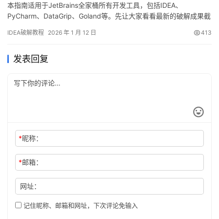
本指南适用于JetBrains全家桶所有开发工具，包括IDEA、
PyCharm、DataGrip、Goland等。先让大家看看最新的破解成果截
图，可以看到IDEA已经成功激活到2099年了，非常给力！ 接下
IDEA破解教程
2026 年 1 月 12 日
413
来，我将通过图文详解的方式，手把手教大家如何将IDEA激活至
2099年。当然，这个激活方法同样适用于历史旧版本！ 无论你使用
发表回复
什么操作系统，哪个软件版本，我…
*
昵称：
*
邮箱：
网址：
记住昵称、邮箱和网址，下次评论免输入