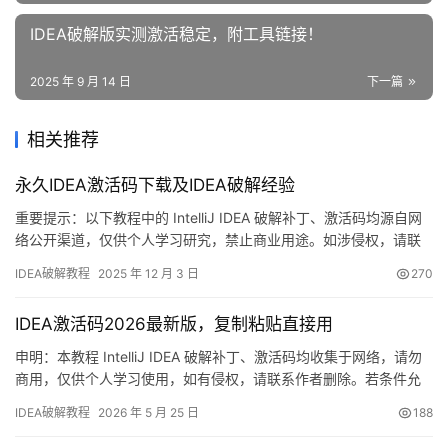
IDEA破解版实测激活稳定，附工具链接！
2025 年 9 月 14 日
下一篇
相关推荐
永久IDEA激活码下载及IDEA破解经验
重要提示：以下教程中的 IntelliJ IDEA 破解补丁、激活码均源自网
络公开渠道，仅供个人学习研究，禁止商业用途。如涉侵权，请联
系删除；条件允许请支持正版！ IntelliJ IDEA 是 JetBrains 打造的
IDEA破解教程
2025 年 12 月 3 日
270
跨平台 IDE，Windows、macOS、Linux 通吃。下文手把手教你用
破解补丁一键永久激活，解锁全部高级特性。 无论你装的是哪个
IDEA激活码2026最新版，复制粘贴直接用
版…
申明：本教程 IntelliJ IDEA 破解补丁、激活码均收集于网络，请勿
商用，仅供个人学习使用，如有侵权，请联系作者删除。若条件允
许，希望大家购买正版 ！ IDEA是 JetBrains 推出的开发编辑器，功
IDEA破解教程
2026 年 5 月 25 日
188
能强大，适用于 Windows、Mac 和 Linux 系统。本文将详细介绍如
何通过破解补丁实现永久激活，解锁所有高级功能。 不管你是什么