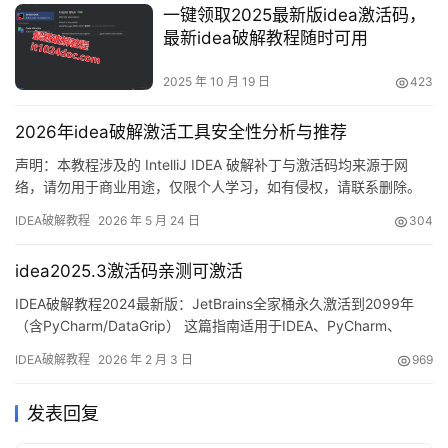
一键领取2025最新版idea激活码，
版本、什么…
最新idea破解教程随时可用
2025 年 10 月 19 日
423
2026年idea破解激活工具安全性分析与推荐
声明：本教程涉及的 IntelliJ IDEA 破解补丁与激活码均来源于网
络，请勿用于商业用途，仅限个人学习，如有侵权，请联系删除。
建议大家在经济允许的情况下，支持并购买官方正版软件！ 话不多
IDEA破解教程
2026 年 5 月 24 日
304
说，先来看 IDEA 2025.2.1 版本成功破解后的截图。如图所示，软
件已顺利激活至 2099 年，使用体验非常畅快！ 接下来，我将通过
idea2025.3激活码亲测可激活
详细的图文步骤，为大家演示如…
IDEA破解教程2024最新版：JetBrains全家桶永久激活到2099年
（含PyCharm/DataGrip） 这篇指南适用于IDEA、PyCharm、
DataGrip、Goland等JetBrains全家桶产品。开门见山，先展示最新
IDEA破解教程
2026 年 2 月 3 日
969
版IDEA激活成功的截图，可以看到有效期已经延续到2099年，非常
完美！ 接下来，我将通过图文结合的方式，详细演示如何将I…
发表回复