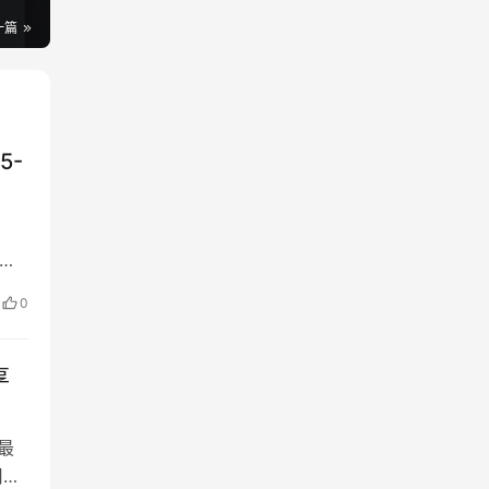
一篇
5-
软件
激活
0
享
最
用的