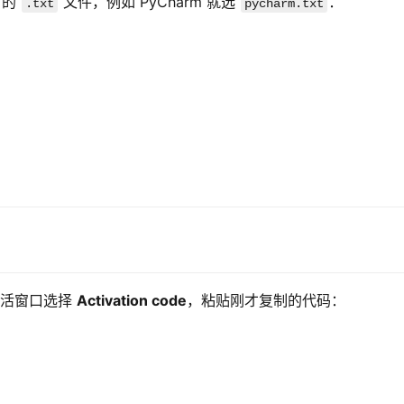
的 
 文件，例如 PyCharm 就选 
：
.txt
pycharm.txt
在激活窗口选择 
Activation code
，粘贴刚才复制的代码：