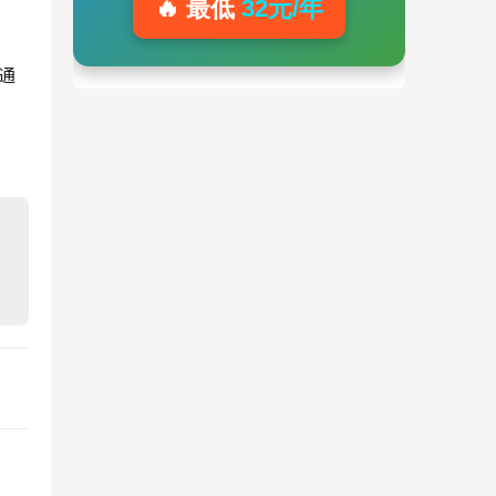
🔥 最低
32元/年
台通