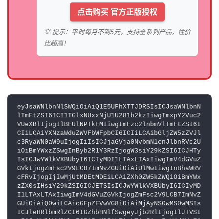
点击购买 官方正版授权
💡 提示：平时每月不到5元，支持全系列产品，性价
比超高！
eyJsaWNlbnNlSWQiOiAiQ1E5UFhXTTJDRSIsICJsaWNlbnN
lTmFtZSI6ICI1TGlxNUxxNjU1U281b2kzIiwgImxpY2Vuc2
VUeXBlIjogIlBFUlNPTkFMIiwgImFzc2lnbmVlTmFtZSI6I
CIiLCAiYXNzaWduZWVFbWFpbCI6ICIiLCAibGljZW5zZVJl
c3RyaWN0aW9uIjogIiIsICJjaGVja0NvbmN1cnJlbnRVc2U
iOiBmYWxzZSwgInByb2R1Y3RzIjogW3siY29kZSI6ICJHTy
IsICJwYWlkVXBUbyI6ICIyMDI1LTAxLTAxIiwgImV4dGVuZ
GVkIjogZmFsc2V9LCB7ImNvZGUiOiAiUlMwIiwgInBhaWRV
cFRvIjogIjIwMjUtMDEtMDEiLCAiZXh0ZW5kZWQiOiBmYWx
zZX0sIHsiY29kZSI6ICJETSIsICJwYWlkVXBUbyI6ICIyMD
I1LTAxLTAxIiwgImV4dGVuZGVkIjogZmFsc2V9LCB7ImNvZ
GUiOiAiQ0wiLCAicGFpZFVwVG8iOiAiMjAyNS0wMS0wMSIs
ICJleHRlbmRlZCI6IGZhbHNlfSwgeyJjb2RlIjogIlJTVSI