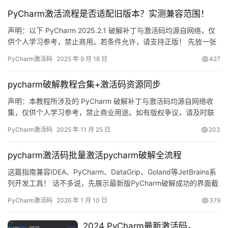
PyCharm激活流程是否适配旧版本？实测兼容范围！
声明：以下 PyCharm 2025.2.1 破解补丁与激活码均源自网络，仅
供个人学习参考，禁止商用。若条件允许，请支持正版！ 先放一张
成功激活到 2099 年的截图镇楼，真香预警！ 嫌折腾？官方正版全
PyCharm激活码
2025 年 9 月 18 日
427
家桶低至 32 元/年，直接登录即用：
https://panghu.hicxy.com/shop/?id=18 前期准备 如果你之前试过
pycharm破解教程合集+激活码资源同步
别的补丁却翻车，建议先…
声明：本教程所涉及的 PyCharm 破解补丁与激活码均源自网络收
集，仅供个人学习参考，禁止商业用途。如有版权争议，请及时联
系作者删除。若经济条件允许，强烈建议购买官方正版授权！ 废话
PyCharm激活码
2025 年 11 月 25 日
203
少说，先放一张 PyCharm 2025.2.1 成功激活到 2099 年的截图镇
楼，爽到飞起！ 下面用图文结合的方式，手把手教你搞定最新版
pycharm激活码批量激活pycharm破解全流程
PyCharm 的破解流程。 嫌折…
这篇指南兼容IDEA、PyCharm、DataGrip、Goland等JetBrains系
列开发工具！ 话不多说，先展示最新版PyCharm破解成功的界面截
图，如下所示，可以看到软件已经成功激活到2099年，非常稳定！
PyCharm激活码
2026 年 1 月 10 日
379
接下来，我将通过图文结合的方式，详细演示如何将PyCharm激活
至2099年。 当然，这个激活方案也完全支持历史旧版本！ 无论您
2024 PyCharm最新激活码，
使用的是Wi…