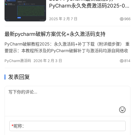
PyCharm永久免费激活码2025-02-
07 更新
2025 年 2 月 7 日
966
最新pycharm破解方案优化+永久激活码支持
PyCharm破解教程2025：永久激活码+补丁下载（附详细步骤） 重
要提示：本教程所涉及的PyCharm破解补丁与激活码均源自网络收
集，仅限个人学习研究之用，严禁用于任何商业用途。若内容存在
PyCharm激活码
2026 年 2 月 3 日
814
侵权问题，请联系本人删除。经济条件允许的情况下，强烈建议前
往官方渠道购买正版授权。 PyCharm作为JetBrains公司出品的专
发表回复
业Python集成开发环境，凭借其强…
*
昵称：