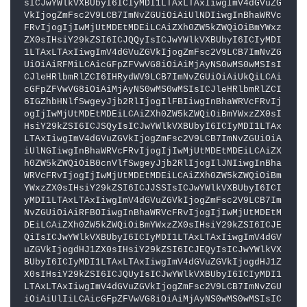
sICJwYWlkVXBUbyI6ICIyMDI1LTAxLTAxIiwgImV4dGVuZG
VkIjogZmFsc2V9LCB7ImNvZGUiOiAiUlNDIiwgInBhaWRVc
FRvIjogIjIwMjUtMDEtMDEiLCAiZXh0ZW5kZWQiOiBmYWxz
ZX0sIHsiY29kZSI6ICJQQyIsICJwYWlkVXBUbyI6ICIyMDI
1LTAxLTAxIiwgImV4dGVuZGVkIjogZmFsc2V9LCB7ImNvZG
UiOiAiRFMiLCAicGFpZFVwVG8iOiAiMjAyNS0wMS0wMSIsI
CJleHRlbmRlZCI6IHRydWV9LCB7ImNvZGUiOiAiUkQiLCAi
cGFpZFVwVG8iOiAiMjAyNS0wMS0wMSIsICJleHRlbmRlZCI
6IGZhbHNlfSwgeyJjb2RlIjogIlFBIiwgInBhaWRVcFRvIj
ogIjIwMjUtMDEtMDEiLCAiZXh0ZW5kZWQiOiBmYWxzZX0sI
HsiY29kZSI6ICJSQyIsICJwYWlkVXBUbyI6ICIyMDI1LTAx
LTAxIiwgImV4dGVuZGVkIjogZmFsc2V9LCB7ImNvZGUiOiA
iUlNGIiwgInBhaWRVcFRvIjogIjIwMjUtMDEtMDEiLCAiZX
h0ZW5kZWQiOiB0cnVlfSwgeyJjb2RlIjogIlJNIiwgInBha
WRVcFRvIjogIjIwMjUtMDEtMDEiLCAiZXh0ZW5kZWQiOiBm
YWxzZX0sIHsiY29kZSI6ICJJSSIsICJwYWlkVXBUbyI6ICI
yMDI1LTAxLTAxIiwgImV4dGVuZGVkIjogZmFsc2V9LCB7Im
NvZGUiOiAiRFBOIiwgInBhaWRVcFRvIjogIjIwMjUtMDEtM
DEiLCAiZXh0ZW5kZWQiOiBmYWxzZX0sIHsiY29kZSI6ICJE
QiIsICJwYWlkVXBUbyI6ICIyMDI1LTAxLTAxIiwgImV4dGV
uZGVkIjogdHJ1ZX0sIHsiY29kZSI6ICJEQyIsICJwYWlkVX
BUbyI6ICIyMDI1LTAxLTAxIiwgImV4dGVuZGVkIjogdHJ1Z
X0sIHsiY29kZSI6ICJQUyIsICJwYWlkVXBUbyI6ICIyMDI1
LTAxLTAxIiwgImV4dGVuZGVkIjogZmFsc2V9LCB7ImNvZGU
iOiAiUlIiLCAicGFpZFVwVG8iOiAiMjAyNS0wMS0wMSIsIC