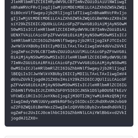
JleHRlbmRlZCI6IHRydWV9LCB7ImNvZGUiOiAiUlNWIiwgI
nBhaWRVcFRvIjogIjIwMjUtMDEtMDEiLCAiZXh0ZW5kZWQi
OiB0cnVlfSwgeyJjb2RlIjogIldTIiwgInBhaWRVcFRvIjo
gIjIwMjUtMDEtMDEiLCAiZXh0ZW5kZWQiOiBmYWxzZX0sIH
siY29kZSI6ICJQU0kiLCAicGFpZFVwVG8iOiAiMjAyNS0wM
S0wMSIsICJleHRlbmRlZCI6IHRydWV9LCB7ImNvZGUiOiAi
UENXTVAiLCAicGFpZFVwVG8iOiAiMjAyNS0wMS0wMSIsICJ
leHRlbmRlZCI6IGZhbHNlfSwgeyJjb2RlIjogIkFJTCIsIC
JwYWlkVXBUbyI6ICIyMDI1LTAxLTAxIiwgImV4dGVuZGVkI
jogZmFsc2V9LCB7ImNvZGUiOiAiUlMiLCAicGFpZFVwVG8i
OiAiMjAyNS0wMS0wMSIsICJleHRlbmRlZCI6IHRydWV9LCB
7ImNvZGUiOiAiRFAiLCAicGFpZFVwVG8iOiAiMjAyNS0wMS
0wMSIsICJleHRlbmRlZCI6IGZhbHNlfSwgeyJjb2RlIjogI
lBEQiIsICJwYWlkVXBUbyI6ICIyMDI1LTAxLTAxIiwgImV4
dGVuZGVkIjogdHJ1ZX0sIHsiY29kZSI6ICJQUlIiLCAicGF
pZFVwVG8iOiAiMjAyNS0wMS0wMSIsICJleHRlbmRlZCI6IG
ZhbHNlfV0sICJtZXRhZGF0YSI6ICJNSk1DSlpBOU5ETkEzV
VFCWEc1RCIsICJoYXNoIjogIjM3OTI2NjYwMi84NzQ5NjYz
IiwgImdyYWNlUGVyaW9kRGF5cyI6IDcsICJhdXRvUHJvbG9
uZ2F0ZWQiOiBmYWxzZSwgImlzQXV0b1Byb2xvbmdhdGVkIj
ogZmFsc2UsICJ0cmlhbCI6IGZhbHNlLCAiYWlBbGxvd2VkI
jogdHJ1ZX0=