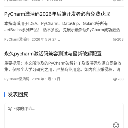
来，我就将通过图文的方式, 来详细讲解如何激活 PyCharm至
2099 年。 当然这个激活方法，同样适用于之前的旧版本！ 无论你
PyCharm激活码2026年后端开发者必备免费获取
是Windo…
本指南适用于IDEA、PyCharm、DataGrip、Goland等所有
JetBrains系列产品！ 话不多说，先展示最新版PyCharm成功激活
至2099年的截图，效果一目了然，畅享长期使用权！ 接下来，我将
PyCharm激活码
2026 年 5 月 27 日
203
通过详细的图文步骤，为大家完整演示如何将PyCharm激活至2099
年。 此激活方案同样兼容以往发布的旧版本！ 无论您使用的是
永久pycharm激活码兼容测试与最新破解配置
Windows、Mac…
重要提示：本文所涉及的PyCharm破解补丁及激活码均源自网络收
集，仅限个人学习研究之用，严禁商业用途。如内容涉嫌侵权，请
及时联系作者删除。建议有条件的用户支持正版。PyCharm是
PyCharm激活码
2026 年 1 月 13 日
283
JetBrains公司出品的一款功能强大的集成开发环境，支持
Windows、Mac和Linux多平台。接下来将详细讲解利用破解补丁实
发表回复
现永久激活的完整流程。 本教程适用于所有操作系…