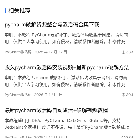
相关推荐
pycharm破解资源整合与激活码合集下载
申明：本教程 PyCharm破解补丁、激活码均收集于网络，请勿商
用，仅供个人学习使用，如有侵权，请联系作者删除。若条件允
许，希望大家购买正版 ！ PyCharm是 JetBrains 推出的开发编辑
PyCharm激活码
2025 年 12 月 22 日
333
器，功能强大，适用于 Windows、Mac 和 Linux 系统。本文将详细
介绍如何通过破解补丁实现永久激活，解锁所有高级功能。 不管你
永久pycharm激活码安装视频+最新pycharm破解方法
是什么版本、什么操作系统…
申明：本教程Pycharm 破解补丁、激活码均收集于网络，请勿商
用，仅供个人学习使用，如有侵权，请联系作者删除。若条件允
许，希望大家购买正版 ！ 废话不多说，先上 Pycharm2025.2.1 版
PyCharm激活码
2026 年 1 月 1 日
304
本破解成功的截图，如下图，可以看到已经成功破解到 2099 年
辣，舒服的很！ 接下来就给大家通过图文的方式分享一下如何破解
最新pycharm激活码自动激活+破解视频教程
最新的Pycharm。 如果觉得破解麻烦…
本教程适用于IDEA、PyCharm、DataGrip、Goland等，支持
Jetbrains全家桶！ 废话不多说，先上最新PyCharm版本破解成功
的截图，如下，可以看到已经成功破解到 2099 年辣，舒服！ 接下
PyCharm激活码
2025 年 12 月 25 日
334