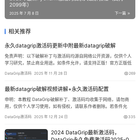
2099年）
2025 年 7 月 8 日
下一篇
相关推荐
永久datagrip激活码更新中附最新datagrip破解
免责声明：以下破解补丁与激活码均源自网络公开资源，仅供个人
学习研究，禁止商业用途。如条件允许，请支持正版！官方正版低
至 32 元/年，支持全家桶：https://panghu.hicxy.com/shop/?
DataGrip激活码
2025 年 11 月 28 日
269
id=18 DataGrip 是 JetBrains 打造的一款跨平台数据库 IDE，
Windows、macOS、Linux 均可流畅运行。下文将手把手…
最新datagrip破解视频讲解+永久激活码配置
申明：本教程 DataGrip破解补丁、激活码均收集于网络，请勿商
用，仅供个人学习使用，如有侵权，请联系作者删除。若条件允
许，希望大家购买正版 ！ DataGrip是 JetBrains 推出的开发编辑
DataGrip激活码
2025 年 12 月 24 日
335
器，功能强大，适用于 Windows、Mac 和 Linux 系统。本文将详细
介绍如何通过破解补丁实现永久激活，解锁所有高级功能。 如果觉
2024 DataGrip最新激活码，
得破解麻烦，可以购买…
DataGrip永久免费激活码2025-02-