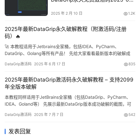
10 更新
2025 年 2 月 10 日
1.2K
2025年最新DataGrip永久破解教程（附激活码/注册
码）🔥
🚀 本教程适用于Jetbrains全家桶，包括IDEA、PyCharm、
DataGrip、Golang等所有产品！ 先给大家看看最新版本的破解成
果，直接续命到2099年，简直不要太爽！💯 下面我就用详细的图文
DataGrip激活码
2025 年 6 月 17 日
835
教程，手把手教你如何永久激活DataGrip。这个方法同样适用于旧
版本哦！ ✨ 无论你用的是Windows、Mac还是Linux系统，都能完
2025年最新DataGrip激活码永久破解教程 – 支持2099
美破解！ 第…
年全版本破解
本教程同样适用于JetBrains全家桶（包括DataGrip、PyCharm、
IDEA、Goland等） 先展示最新DataGrip版本成功破解的截图，可
以看到已完美激活至2099年！ 下面将通过详细的图文教程，一步步
DataGrip激活码
2025 年 7 月 7 日
542
教你如何永久激活DataGrip至2099年。 本方法具有以下特点：- 全
平台适用（Windows/Mac/Linux）- 兼容所有Data…
发表回复