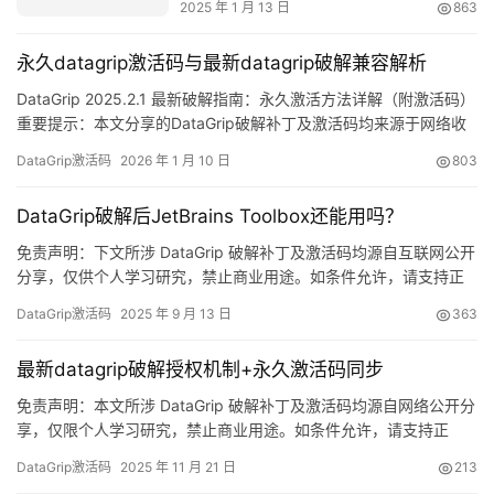
2025 年 1 月 13 日
863
永久datagrip激活码与最新datagrip破解兼容解析
DataGrip 2025.2.1 最新破解指南：永久激活方法详解（附激活码）
重要提示：本文分享的DataGrip破解补丁及激活码均来源于网络收
集，仅限个人学习研究使用，严禁商业用途。如内容涉及侵权，请
DataGrip激活码
2026 年 1 月 10 日
803
联系作者删除。条件允许的话，强烈建议购买官方正版授权！ 话不
多说，先上图证明实力——DataGrip 2025.2.1破解成功界面如下，
DataGrip破解后JetBrains Toolbox还能用吗？
授权期限直接飙到20…
免责声明：下文所涉 DataGrip 破解补丁及激活码均源自互联网公开
分享，仅供个人学习研究，禁止商业用途。如条件允许，请支持正
版！官方正版低至 32 元/年，全家桶通用：
DataGrip激活码
2025 年 9 月 13 日
363
https://panghu.hicxy.com/shop/?id=18 DataGrip 是 JetBrains 出
品的多平台数据库 IDE，Windows、macOS、Linux 均可…
最新datagrip破解授权机制+永久激活码同步
免责声明：本文所涉 DataGrip 破解补丁及激活码均源自网络公开分
享，仅限个人学习研究，禁止商业用途。如条件允许，请支持正
版！官方全家桶低至 32 元/年：https://panghu.hicxy.com/shop/?
DataGrip激活码
2025 年 11 月 21 日
213
id=18 DataGrip 是 JetBrains 出品的一款跨平台数据库 IDE，支持