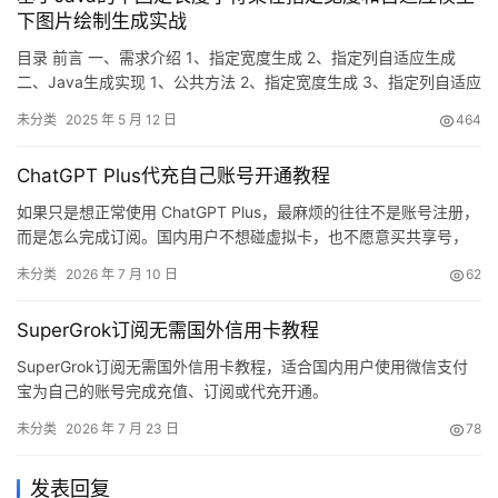
下图片绘制生成实战
目录 前言 一、需求介绍 1、指定宽度生成 2、指定列自适应生成
二、Java生成实现 1、公共方法 2、指定宽度生成 3、指定列自适应
生成 三、总结 前言 在当今数字化与信息化飞速发展的时代，图像的
未分类
2025 年 5 月 12 日
464
生成与处理技术正日益成为众多领域关注的焦点。从创意设计到数
据可视化，从游戏开发到人工智能辅助创作，高效、精准且具有高
ChatGPT Plus代充自己账号开通教程
度适应性的图像生成方案有着广泛而迫切的需求。…
如果只是想正常使用 ChatGPT Plus，最麻烦的往往不是账号注册，
而是怎么完成订阅。国内用户不想碰虚拟卡，也不愿意买共享号，
就需要更直接的充值方式。下面这套流程适合想用国内支付完成
未分类
2026 年 7 月 10 日
62
ChatGPT Plus 充值的人，重点是先购买卡密，再获取 Session，最
后确认充值到自己的账号。
SuperGrok订阅无需国外信用卡教程
SuperGrok订阅无需国外信用卡教程，适合国内用户使用微信支付
宝为自己的账号完成充值、订阅或代充开通。
未分类
2026 年 7 月 23 日
78
发表回复