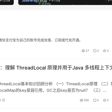
午12:08
2025 年 5 月 13 日 下午1:08
下
使用微信支付宝为自己的账号完成充值、订阅或代充开通。
37
0
0
理解 ThreadLocal 原理并用于Java 多线程上下
hreadLocal基本知识回顾分析 （一）ThreadLocal原理 （二）
dLocalMap的key是弱引用，GC之后key是否为null？ （三）
Local中的内存泄漏问题及JDK处理方法 （四）部分核心源码回顾
0 日
580
0
0
cal.set()方法源码详解 ThreadLocalMap.get()方法详解 Th…