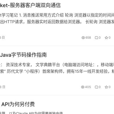
oket-服务器客户端双向通信
ket学习笔记 1. 消息推送常用方式介绍 轮询 浏览器以指定的时间
出HTTP请求，服务器实时返回数据给浏览器。 长轮询 浏览器
求，服务器端接收到请求后，会阻塞请求直到有数据或者超时才返回
rver-sent-event：服务器发送事件 SSE是在服务器和客户端之间
6 日
658
0
0
道，服务器通向客户端。 服…
Java字节码操作指南
景： 资深技术专家， 文学典籍平台（电脑端访问地址：，移动端
索“ 历代文学 ”小程序）首席架构师，拥有15年一线开发经验，
技术，高并发系统设计，Spring生态与微服务架构，熟练运用Linu
are虚拟化及云原生技术Docker/Kubernetes，持续关注技术
13 日
405
0
0
于将理论转化为落地解决方案。保持…
吗？API为何另付费
么计算，以及Claude API为何需要单独充值。