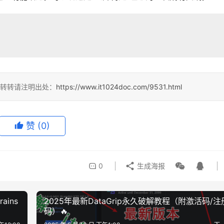
，转转请注明出处：
https://www.it1024doc.com/9531.html
赞
(0)
0
生成海报
ins
2025年最新DataGrip永久破解教程（附激活码/注
码）🔥