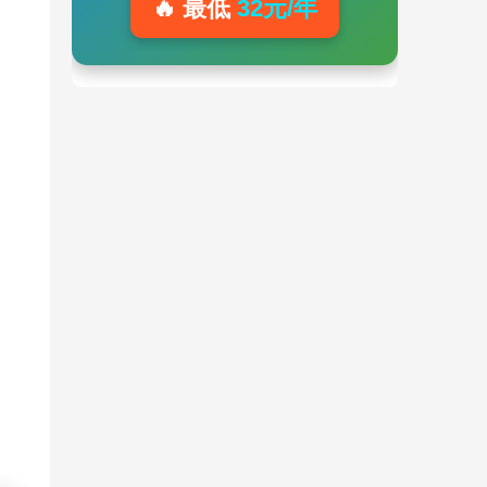
🔥 最低
32元/年