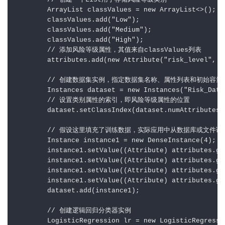
        // 创建一个List用于存储风险等级类别

        ArrayList classValues = new ArrayList<>();

        classValues.add("Low");

        classValues.add("Medium");

        classValues.add("High");

        // 添加风险等级属性，其值来自classValues列表

        attributes.add(new Attribute("risk_level", cl
        // 创建数据集实例，指定数据集名称、属性列表和初始容量

        Instances dataset = new Instances("Risk_Data
        // 设置类别属性的索引，即风险等级属性的位置

        dataset.setClassIndex(dataset.numAttributes()
        // 假设这里填充了训练数据，实际应用中从数据库或文件读取
        Instance instance1 = new DenseInstance(4);

        instance1.setValue((Attribute) attributes.get
        instance1.setValue((Attribute) attributes.get
        instance1.setValue((Attribute) attributes.get
        instance1.setValue((Attribute) attributes.get
        dataset.add(instance1);

        // 创建逻辑回归分类器实例

        LogisticRegression lr = new LogisticRegressio