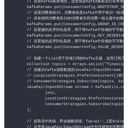
        // 设置Kafka集群地址，这里假设Kafka集群运行在本地，端
        kafkaParams.put(ConsumerConfig.BOOTSTRAP_SER
        // 设置消费者组ID，消费者组是Kafka中用于标识一组消费
        // 具有相同消费者组ID的消费者共同消费一组主题中的
        kafkaParams.put(ConsumerConfig.GROUP_ID_CONF
        // 设置键的反序列化器类，用于将Kafka中存储的字节数组反
        kafkaParams.put(ConsumerConfig.KEY_DESERIALI
        // 设置值的反序列化器类，用于将Kafka中存储的字节数组反
        kafkaParams.put(ConsumerConfig.VALUE_DESERIA
        // 创建一个List用于存储订阅的Kafka主题，这里订阅了名为f
        Collection topics = Arrays.asList("financial_
        // 创建从Kafka读取数据的JavaPairInputDStream

        // LocationStrategies.PreferConsist
        // ConsumerStrategies.Subscribe(topic
        JavaPairInputDStream stream = KafkaUtils.crea
                jssc,

                LocationStrategies.PreferConsistent()
                ConsumerStrategies.Subscribe(topics, 
        );

        // 提取流中的值，即金融数据值。Tuple2::_2是Scal
        // 这里将JavaPairInputDStream中包含键值对的数