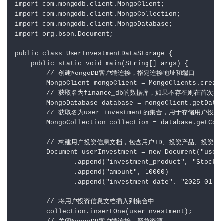
import com.mongodb.client.MongoClient;

import com.mongodb.client.MongoCollection;

import com.mongodb.client.MongoDatabase;

import org.bson.Document;

public class UserInvestmentDataStorage {

    public static void main(String[] args) {

        // 创建MongoDB客户端连接，指定连接地址和端口

        MongoClient mongoClient = MongoClients.creat
        // 获取名为finance_db的数据库，如果不存在则在首次
        MongoDatabase database = mongoClient.getData
        // 获取名为user_investment的集合，用于存储用户
        MongoCollection collection = database.getCol
        // 构建用户投资信息文档，包含用户ID、投资产品、投资
        Document userInvestment = new Document("user_
               .append("investment_product", "Stock F
               .append("amount", 10000)

               .append("investment_date", "2025-01-01
        // 将用户投资信息文档插入到集合中

        collection.insertOne(userInvestment);
