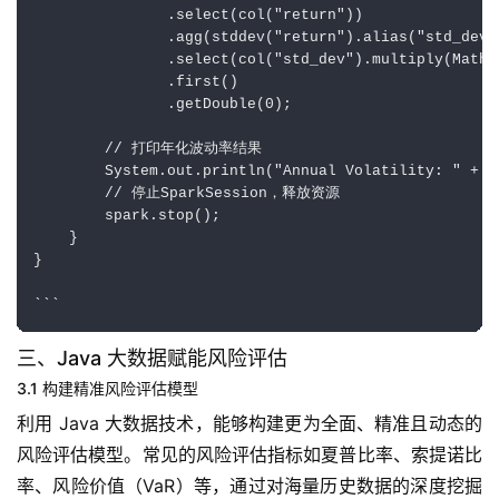
               .select(col("return"))

               .agg(stddev("return").alias("std_dev")
               .select(col("std_dev").multiply(Math.
               .first()

               .getDouble(0);

        // 打印年化波动率结果

        System.out.println("Annual Volatility: " + an
        // 停止SparkSession，释放资源

        spark.stop();

    }

}

三、Java 大数据赋能风险评估
3.1 构建精准风险评估模型
利用 Java 大数据技术，能够构建更为全面、精准且动态的
风险评估模型。常见的风险评估指标如夏普比率、索提诺比
率、风险价值（VaR）等，通过对海量历史数据的深度挖掘