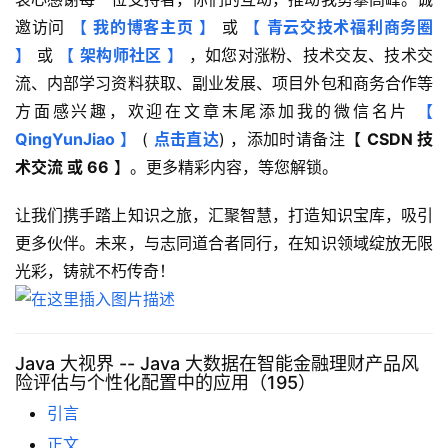
邀访问 
【 
我的博客主页
 】
 或 
【 
青云交技术福利商务圈
】
 或 
【 
架构师社区
 】
 ，如您对涨粉、技术交友、技术交
流、内部学习资料获取、副业发展、项目外包和商务合作等
方面感兴趣，欢迎在文章末尾添加我的微信名片 
【 
QingYunJiao
 】
 (
点击直达
) ，添加时请备注【 
CSDN 技
术交流 或 66
 】。更多精彩内容，等您解锁。
让我们携手踏上知识之旅，汇聚智慧，打造知识宝库，吸引
更多伙伴。未来，与志同道合者同行，在知识领域绽放无限
光彩，铸就不朽传奇！
Java 大视界 -- Java 大数据在智能金融理财产品风
险评估与个性化配置中的应用（195）
引言
正文