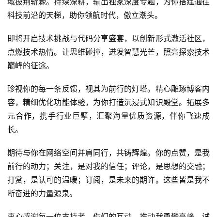
域披荆斩棘。持续深耕，输出独家深度专题，为你搭建通往
科技前沿的天梯，助你领航时代，傲立潮头。
即将开启技术挑战与代码分享盛宴，以创新形式激活社区，
点燃技术热情。让思维碰撞，迸发智慧光芒，照亮探索技术
巅峰的征途。
珍视你的每一条反馈，视其为前行的灯塔。精心雕琢博客内
容，精细优化功能体验，为你打造沉浸式知识殿堂。拓展多
元合作，携手行业巨擘，汇聚海量优质资源，伴你飞速成
长。
期待与你在网络空间并肩同行，共铸辉煌。你的点赞，是我
前行的动力；关注，是对我的信任；评论，是思想的交融；
打赏，是认可的温暖；订阅，是未来的期许。这些皆是我不
断奋进的力量源泉。
衷心感谢每一位支持者，你们的互动，推动我勇攀高峰。诚