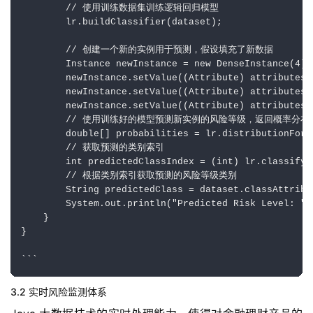
        // 使用训练数据集训练逻辑回归模型

        lr.buildClassifier(dataset);

        // 创建一个新的实例用于预测，假设填充了新数据

        Instance newInstance = new DenseInstance(4);

        newInstance.setValue((Attribute) attributes.g
        newInstance.setValue((Attribute) attributes.g
        newInstance.setValue((Attribute) attributes.g
        // 使用训练好的模型预测新实例的风险等级，返回概率分布

        double[] probabilities = lr.distributionForI
        // 获取预测的类别索引

        int predictedClassIndex = (int) lr.classifyI
        // 根据类别索引获取预测的风险等级类别

        String predictedClass = dataset.classAttribu
        System.out.println("Predicted Risk Level: " 
    }

}

3.2 实时风险监测体系