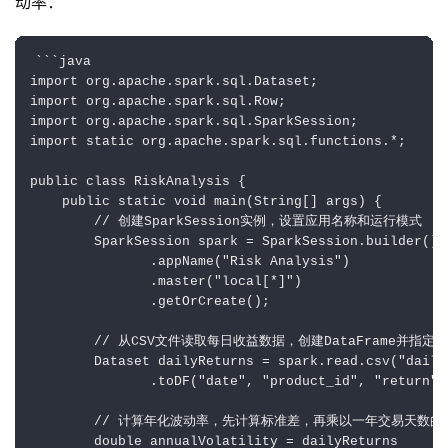
动率：
```java

import org.apache.spark.sql.Dataset;

import org.apache.spark.sql.Row;

import org.apache.spark.sql.SparkSession;

import static org.apache.spark.sql.functions.*;

public class RiskAnalysis {

    public static void main(String[] args) {

        // 创建SparkSession实例，设置应用名称和运行模式

        SparkSession spark = SparkSession.builder()

               .appName("Risk Analysis")

               .master("local[*]")

               .getOrCreate();

        // 从CSV文件读取每日收益数据，创建DataFrame并指定列
        Dataset dailyReturns = spark.read.csv("daily_
               .toDF("date", "product_id", "return");
        // 计算年化波动率，先计算标准差，再乘以一年交易天数的
        double annualVolatility = dailyReturns
