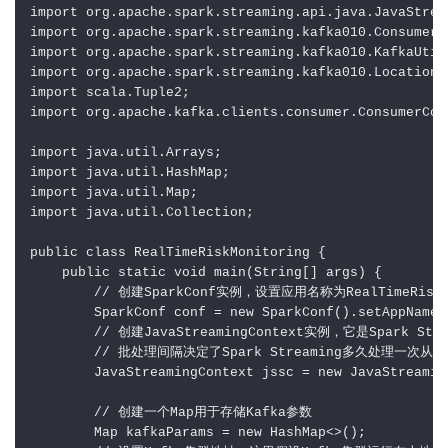
import org.apache.spark.streaming.api.java.JavaStream
import org.apache.spark.streaming.kafka010.ConsumerSt
import org.apache.spark.streaming.kafka010.KafkaUtils
import org.apache.spark.streaming.kafka010.LocationSt
import scala.Tuple2;

import org.apache.kafka.clients.consumer.ConsumerConf
import java.util.Arrays;

import java.util.HashMap;

import java.util.Map;

import java.util.Collection;

public class RealTimeRiskMonitoring {

    public static void main(String[] args) {

        // 创建SparkConf实例，设置应用名称为RealTimeR
        SparkConf conf = new SparkConf().setAppName(
        // 创建JavaStreamingContext实例，它是Spark
        // 批处理间隔决定了Spark Streaming多久处理一次从K
        JavaStreamingContext jssc = new JavaStreamin
        // 创建一个Map用于存储Kafka参数

        Map kafkaParams = new HashMap<>();
