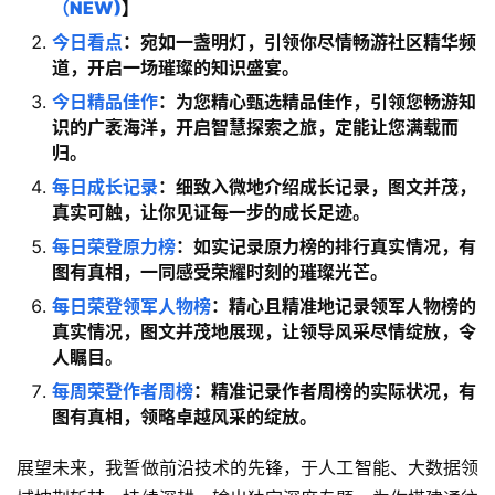
（NEW)
】
今日看点
：宛如一盏明灯，引领你尽情畅游社区精华频
道，开启一场璀璨的知识盛宴。
今日精品佳作
：为您精心甄选精品佳作，引领您畅游知
识的广袤海洋，开启智慧探索之旅，定能让您满载而
归。
每日成长记录
：细致入微地介绍成长记录，图文并茂，
真实可触，让你见证每一步的成长足迹。
每日荣登原力榜
：如实记录原力榜的排行真实情况，有
图有真相，一同感受荣耀时刻的璀璨光芒。
每日荣登领军人物榜
：精心且精准地记录领军人物榜的
真实情况，图文并茂地展现，让领导风采尽情绽放，令
人瞩目。
每周荣登作者周榜
：精准记录作者周榜的实际状况，有
图有真相，领略卓越风采的绽放。
展望未来，我誓做前沿技术的先锋，于人工智能、大数据领