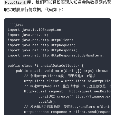
库，我们可以轻松实现从知名金融数据网站获
HttpClient
取实时股票行情数据，代码如下：
```java

import java.io.IOException;

import java.net.URI;

import java.net.http.HttpClient;

import java.net.http.HttpRequest;

import java.net.http.HttpResponse;

import java.net.http.HttpResponse.BodyHandlers;

public class FinancialDataCollector {

    public static void main(String[] args) throws IO
        // 创建HttpClient实例，用于发起HTTP请求

        HttpClient client = HttpClient.newHttpClient(
        // 构建HttpRequest，指定请求的URI，这里假设是一个
        HttpRequest request = HttpRequest.newBuilder(
               .uri(URI.create("https://finance.exam
               .build();

        // 发送请求并获取响应，使用BodyHandlers.ofStri
        HttpResponse response = client.send(request,