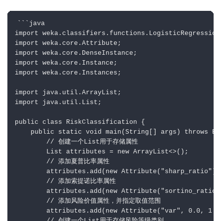
```java

import weka.classifiers.functions.LogisticRegression;
import weka.core.Attribute;

import weka.core.DenseInstance;

import weka.core.Instance;

import weka.core.Instances;

import java.util.ArrayList;

import java.util.List;

public class RiskClassification {

    public static void main(String[] args) throws Exc
        // 创建一个List用于存储属性

        List attributes = new ArrayList<>();

        // 添加夏普比率属性

        attributes.add(new Attribute("sharp_ratio"));
        // 添加索提诺比率属性

        attributes.add(new Attribute("sortino_ratio")
        // 添加风险价值属性，并指定取值范围

        attributes.add(new Attribute("var", 0.0, 1.0)