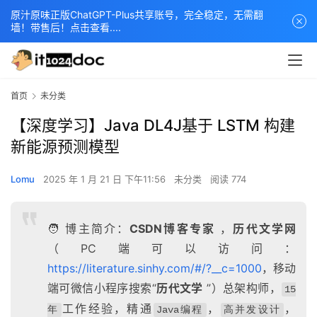
原汁原味正版ChatGPT-Plus共享账号，完全稳定，无需翻
墙！带售后！点击查看....
首页
未分类
【深度学习】Java DL4J基于 LSTM 构建
新能源预测模型
Lomu
2025 年 1 月 21 日 下午11:56
未分类
阅读 774
🧑 博主简介：
CSDN博客专家
，
历代文学网
（PC端可以访问：
https://literature.sinhy.com/#/?__c=1000
，移动
端可微信小程序搜索“
历代文学
”）总架构师，
15
工作经验，精通
，
，
年
Java编程
高并发设计