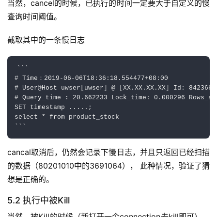
当然，cancel的时候，已执行的时间一定要大于自定义的慢
查询时间阈值。
截取其中的一条慢日志
```

# Time：2019-06-06T18:36:18.554477+08:00

# User@Host uwser[uwser] @ [XX.XX.XX.XX] Id: 842366

# Query_time : 20.662233 Lock_time: 0.000296 Rows_se
SET timestamp .....;

select * from product_stock

cancal取消后，仍然会记录下慢日志，并且只返回已经扫描
的数据（80201010中的3691064）， 此种情况，验证了猜
想是正确的。
5.2 执行中被Kill
当然，被Kill的时候（新打开一个connection去kill即可），