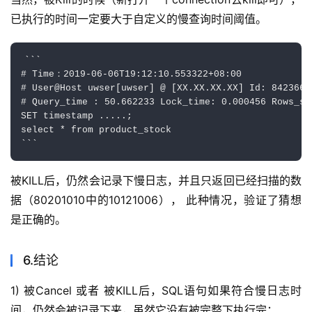
已执行的时间一定要大于自定义的慢查询时间阈值。
```

# Time：2019-06-06T19:12:10.553322+08:00

# User@Host uwser[uwser] @ [XX.XX.XX.XX] Id: 842366

# Query_time : 50.662233 Lock_time: 0.000456 Rows_se
SET timestamp .....;

select * from product_stock

被KILL后，仍然会记录下慢日志，并且只返回已经扫描的数
据（80201010中的10121006）， 此种情况，验证了猜想
是正确的。
6.结论
1) 被Cancel 或者 被KILL后，SQL语句如果符合慢日志时
间，仍然会被记录下来，虽然它没有被完整下执行完；