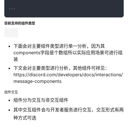
eg：
```

```

```

{

    "content": "This is a message with components",

    "components": [

        {

            "type": 1,

            "components": []

        }

    ]

}

```
