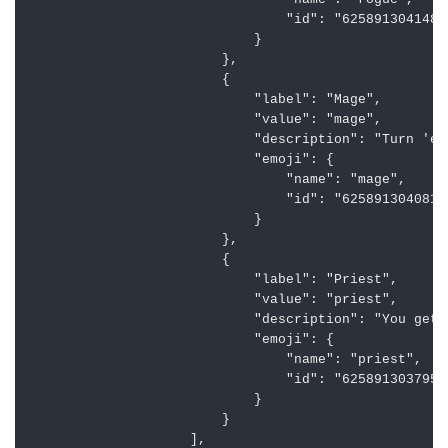
Select Menus（多选下拉菜单）
组件协议
说明
比较关键的就是options该属性是多选下拉菜单的关键
参数，该参数定义了每个选项的具体内容
option结构
eg：
```

// This is a message
