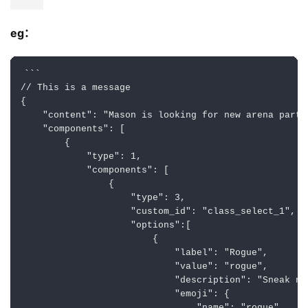
                    "type": 2,

                    "label": "Click me!",

                    "style": 1,

                    "custom_id": "click_one"

                }

            ]

        }

    ]

}

```

```

```

```
