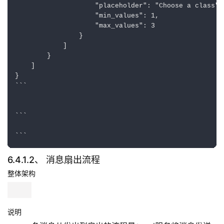
{

    "content": "Mason is looking for new arena partn
    "components": [

        {

            "type": 1,

            "components": [

                {

                    "type": 3,

                    "custom_id": "class_select_1",

                    "options":[

                        {

                            "label": "Rogue",

                            "value": "rogue",

                            "description": "Sneak n s
                            "emoji": {

                                "name": "rogue",

                                "id": "62589130414830
                            }

                        },

                        {

                            "label": "Mage",

                            "value": "mage",
