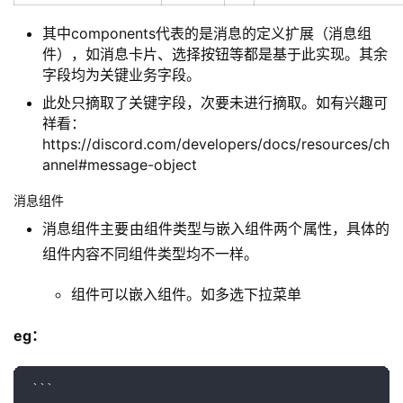
message_reference
的
被引用的历史消息
体
消
息
嵌
消息嵌
入
embeds
入实体
主要描述消息内嵌入
信
数组
息
消
消息的类型，详情可
息
type
integer
https://discord.com
类
object-message-typ
型
消
息
content
string
消息内容
内