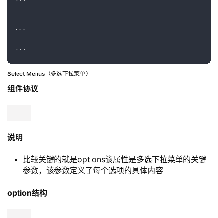
按钮可选样式
eg
```

```

```

{

    "content": "This is a message with components",

    "components": [

        {

            "type": 1,

            "components": [

                {
