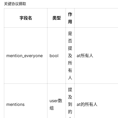
ETCD：
grpc注册中心与服务发现
组件集群注册管理（如消息检索es管理，后面会详
细说）
redis： es负载信息存储与缓存
数据存储
Mongo ->
Cassandra - > ScyllaDB （_存在演进
过程，后面会详细说
）_
6.4、核心业务模块
6.4.1、消息模块