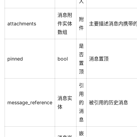
discord消息相关有两个比较关键的点，一个是支持非
常灵活的消息样式，另外一个就是其“超级”群消息是如
何扇出的
6.4.1.1、 消息组件（协议）
关键协议摘取
作
字段名
类型
用
是
否
提
mention_everyone
bool
及
at所有人
所
有
人