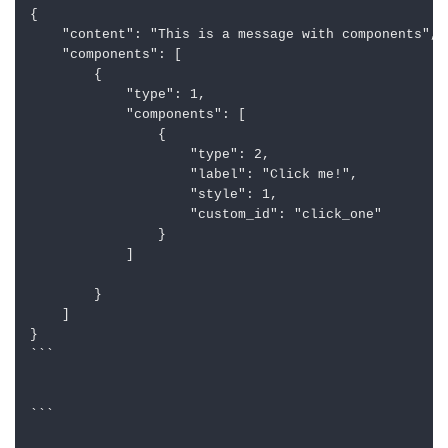
Button （按钮组件）
组件协议
说明
按钮有多种样式来传达不同类型的操作。这些样式还定义哪
些字段对按钮有效。
非链接按钮
必须
有
，并且不能有
custom_id
url
链接按钮
必须
有
，并且不能有
url
custom_id
链接按钮在点击时不会向开发者的服务发起交互，仅会
做链接跳转