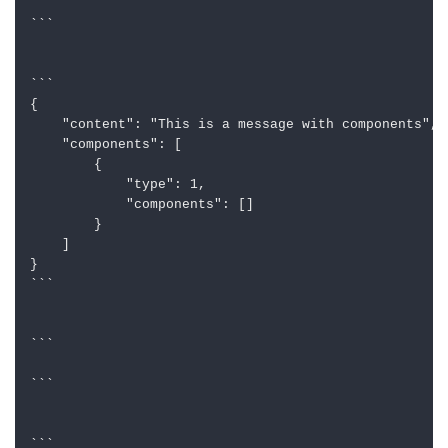
容
消息组
组
components
件实体
消息内嵌入的既定组
件
数组
其中components代表的是消息的定义扩展（消息组
件），如消息卡片、选择按钮等都是基于此实现。其余
字段均为关键业务字段。
此处只摘取了关键字段，次要未进行摘取。如有兴趣可
祥看：
https://discord.com/developers/docs/resources/ch
annel#message-object
消息组件
消息组件主要由组件类型与嵌入组件两个属性，具体的
组件内容不同组件类型均不一样。
组件可以嵌入组件。如多选下拉菜单