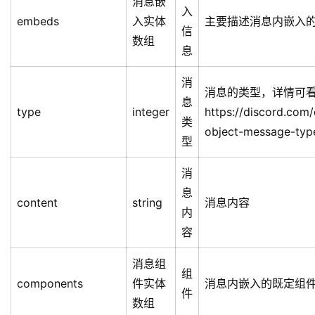
提
及
user数
mentions
到
at的所有人
组
的
人
消息附
附
attachments
件实体
主要描述消息内携带
件
数组
是
否
pinned
bool
消息置顶
置
顶
引
用
消息实