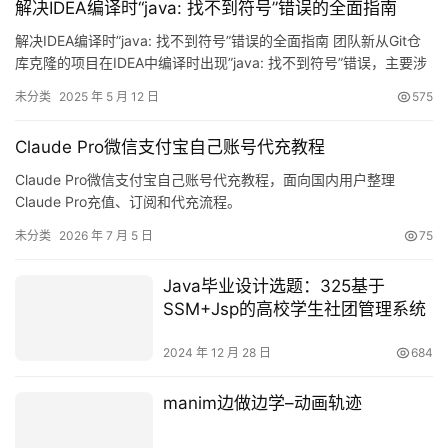
解决IDEA编译时“java: 找不到符号”错误的全面指南
解决IDEA编译时”java: 找不到符号”错误的全面指南 团队新从Git仓
库克隆的项目在IDEA中编译时出现”java: 找不到符号”错误，主要涉
及对象getter/setter方法缺失问题。经过一番探索后找到解决方
未分类
2025 年 5 月 12 日
575
案，在此与大家分享~ 内容导航 问题背景 解决方案汇总 我们的实际
解决方式 其他可能情况排查 Lombok插件检查 Lombok依赖确认
Claude Pro微信支付宝自己账号代充教程
JD…
Claude Pro微信支付宝自己账号代充教程，面向国内用户整理
Claude Pro充值、订阅和代充流程。
未分类
2026 年 7 月 5 日
75
Java毕业设计选题：325基于
SSM+Jsp的高校学生社团管理系统
2024 年 12 月 28 日
684
manim边做边学–动画轨迹