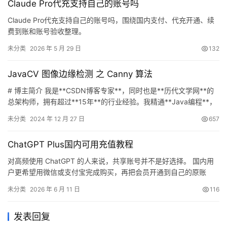
Claude Pro代充支持自己的账号吗
账号里会更省心。
Claude Pro代充支持自己的账号吗，围绕国内支付、代充开通、续
费到账和账号验收整理。
未分类
2026 年 5 月 29 日
132
JavaCV 图像边缘检测 之 Canny 算法
# 博主简介 我是**CSDN博客专家**，同时也是**历代文学网**的
总架构师，拥有超过**15年**的行业经验。我精通**Java编程**，
擅长**高并发系统设计**，对**Springboot和微服务架构**有深入
未分类
2024 年 12 月 27 日
657
的理解和实践经验。此外，我还熟悉**Linux操作系统**、**ESXI虚
拟化技术**，以及**云原生技术栈Docker和Kubernete…
ChatGPT Plus国内可用充值教程
对高频使用 ChatGPT 的人来说，共享账号并不是好选择。 国内用
户更希望用微信或支付宝完成购买，再把会员开通到自己的原账
号。下面的方式通过卡密和 Session 确认账号，适合想保留历史记
未分类
2026 年 6 月 11 日
116
录、工作资料和日常使用习惯的人。
发表回复