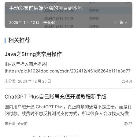
手动部署前后端分离的项目到本地
2025 年 1 月 12 日 下午5:49
下一篇
相关推荐
Java之String类常用操作
![在这里插入图片描述]
(https://pic.it1024doc.com/csdn/202412/451d6264b111e3d77
12779fbb678408d.gif) * * * #### Java中的String类探索 * [一、
未分类
2024 年 12 月 28 日
461
深入理解String类](#一深入理解String类) * [1、类的声明与特性]
(#1类的声明与特性) * [2、内…
ChatGPT Plus自己账号充值开通教程新手版
国内用户想开通 ChatGPT Plus，真正麻烦的通常不是注册，而是订
阅付款。续费时不想反复测试支付方式，所以很多人会改找支持微
信、支付宝的充值方式。对于主要用 ChatGPT 来改写公众号文章的
未分类
6天前
27
自媒体运营，更稳妥的思路是保留订单信息方便后续处理；团队正
在等结论，同时更适合按月评估价值时，直接把会员开到自己的原