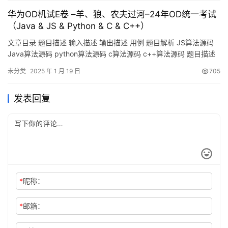
华为OD机试E卷 –羊、狼、农夫过河–24年OD统一考试
（Java & JS & Python & C & C++）
文章目录 题目描述 输入描述 输出描述 用例 题目解析 JS算法源码
Java算法源码 python算法源码 c算法源码 c++算法源码 题目描述
羊、狼、农夫都在岸边，当羊的数量小于狼的数量时，狼会攻击
未分类
2025 年 1 月 19 日
705
羊，农夫则会损失羊。农夫有一艘容量固定的船，能够承载固定数
量的动物。要求求出不损失羊情况下将全部羊和狼运到对岸需要的
发表回复
最小次数。只计算农夫去对岸的次数，回程时…
*
昵称：
*
邮箱：