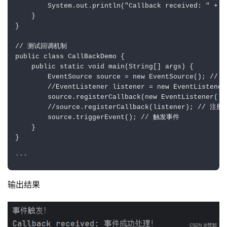
        System.out.println("Callback received: " + me
    }

}

// 测试回调机制

public class CallBackDemo {

    public static void main(String[] args) {

        EventSource source = new EventSource(); // 
        //EventListener listener = new EventListene
        source.registerCallback(new EventListener());
        //source.registerCallback(listener); // 注册
        source.triggerEvent(); // 触发事件

    }

}

输出结果