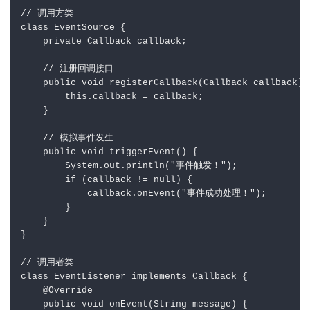
// 调用方类

class EventSource {

    private Callback callback;

    // 注册回调接口

    public void registerCallback(Callback callback) {
        this.callback = callback;

    }

    // 模拟事件发生

    public void triggerEvent() {

        System.out.println("事件触发！");

        if (callback != null) {

            callback.onEvent("事件成功处理！");

        }

    }

}

// 调用者类

class EventListener implements Callback {

    @Override

    public void onEvent(String message) {
