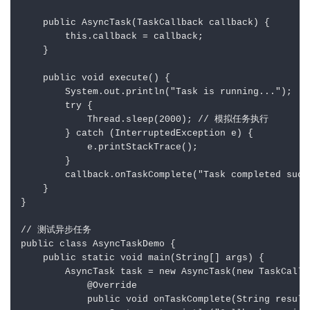
    public AsyncTask(TaskCallback callback) {

        this.callback = callback;

    }

    public void execute() {

        System.out.println("Task is running...");

        try {

            Thread.sleep(2000); // 模拟任务执行

        } catch (InterruptedException e) {

            e.printStackTrace();

        }

        callback.onTaskComplete("Task completed succe
    }

}

// 测试异步任务

public class AsyncTaskDemo {

    public static void main(String[] args) {

        AsyncTask task = new AsyncTask(new TaskCallba
            @Override

            public void onTaskComplete(String result)