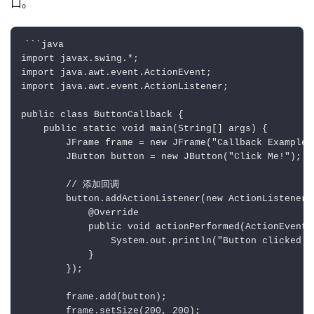
口。
```java

import javax.swing.*;

import java.awt.event.ActionEvent;

import java.awt.event.ActionListener;

public class ButtonCallback {

    public static void main(String[] args) {

        JFrame frame = new JFrame("Callback Example")
        JButton button = new JButton("Click Me!");

        // 添加回调

        button.addActionListener(new ActionListener()
            @Override

            public void actionPerformed(ActionEvent e
                System.out.println("Button clicked!")
            }

        });

        frame.add(button);

        frame.setSize(200, 200);
