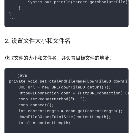
        System.out.println(target.getAbsoluteFi
    }

}

2. 设置文件大小和文件名
获取文件的大小和文件名，并设置目标文件的地址：
```java

private void setTotalAndFileName(DownFileBO downFile
    URL url = new URL(downFileBO.getUrl());

    HttpURLConnection conn = (HttpURLConnection) url
    conn.setRequestMethod("GET");

    conn.connect();

    int contentLength = conn.getContentLength();

    downFileBO.setTotalSize(contentLength);

    total = contentLength;
