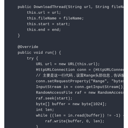
    public DownloadThread(String url, String fileNam
        this.url = url;

        this.fileName = fileName;

        this.start = start;

        this.end = end;

    }

    @Override

    public void run() {

        try {

            URL url = new URL(this.url);

            HttpURLConnection conn = (HttpURLConnect
            // 主要是这一行代码，设置Range头部信息，告诉
            conn.setRequestProperty("Range", "bytes=
            InputStream in = conn.getInputStream();

            RandomAccessFile raf = new RandomAccessF
            raf.seek(start);

            byte[] buffer = new byte[1024];

            int len;

            while ((len = in.read(buffer)) != -1) {

                raf.write(buffer, 0, len);

            }
