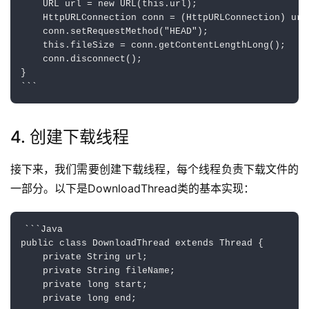
    URL url = new URL(this.url);

    HttpURLConnection conn = (HttpURLConnection) url
    conn.setRequestMethod("HEAD");

    this.fileSize = conn.getContentLengthLong();

    conn.disconnect();

}

4. 创建下载线程
接下来，我们需要创建下载线程，每个线程负责下载文件的
一部分。以下是DownloadThread类的基本实现：
```Java

public class DownloadThread extends Thread {

    private String url;

    private String fileName;

    private long start;

    private long end;
