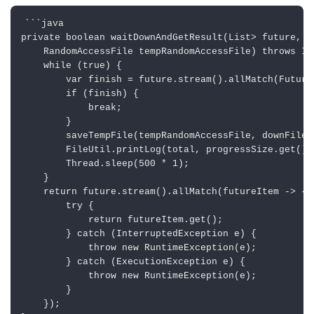
```java

private boolean waitDownAndGetResult(List
> future, D
    RandomAccessFile tempRandomAccessFile) throws IO
    while (true) {

        var finish = future.stream().allMatch(Future:
        if (finish) {

            break;

        }

        saveTempFile(tempRandomAccessFile, downFileBO
        FileUtil.printLog(total, progressSize.get());
        Thread.sleep(500 * 1);

    }

    return future.stream().allMatch(futureItem -> {

        try {

            return futureItem.get();

        } catch (InterruptedException e) {

            throw new RuntimeException(e);

        } catch (ExecutionException e) {

            throw new RuntimeException(e);

        }

    });
