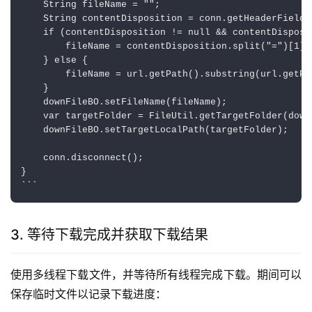
    String fileName = "";

    String contentDisposition = conn.getHeaderField(
    if (contentDisposition != null && contentDisposi
        fileName = contentDisposition.split("=")[1];

    } else {

        fileName = url.getPath().substring(url.getPa
    }

    downFileBO.setFileName(fileName);

    var targetFolder = FileUtil.getTargetFolder(down
    downFileBO.setTargetLocalPath(targetFolder);

    conn.disconnect();

}

3. 等待下载完成并获取下载结果
使用多线程下载文件，并等待所有线程完成下载。期间可以
保存临时文件以记录下载进度：