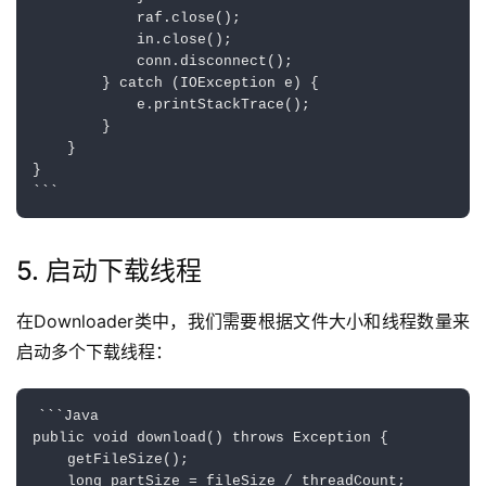
            raf.close();

            in.close();

            conn.disconnect();

        } catch (IOException e) {

            e.printStackTrace();

        }

    }

}

5. 启动下载线程
在Downloader类中，我们需要根据文件大小和线程数量来
启动多个下载线程：
```Java

public void download() throws Exception {

    getFileSize();

    long partSize = fileSize / threadCount;
