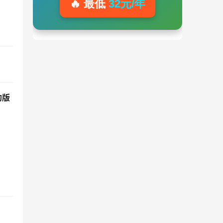
🔥 最低
32元/年
的版