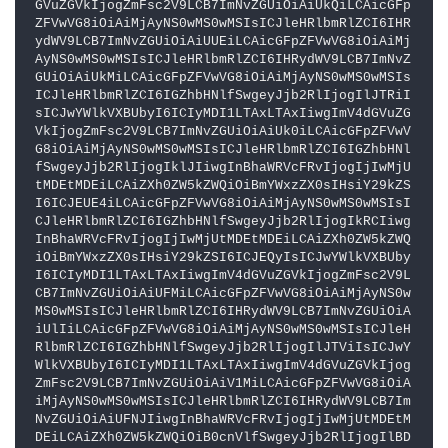
GVuZGVkIjogZmFsc2V9LCB7ImNvZGUiOiAiUkQiLCAicGFp
ZFVwVG8iOiAiMjAyNS0wMS0wMSIsICJleHRlbmRlZCI6IHR
ydWV9LCB7ImNvZGUiOiAiUUEiLCAicGFpZFVwVG8iOiAiMj
AyNS0wMS0wMSIsICJleHRlbmRlZCI6IHRydWV9LCB7ImNvZ
GUiOiAiUkMiLCAicGFpZFVwVG8iOiAiMjAyNS0wMS0wMSIs
ICJleHRlbmRlZCI6IGZhbHNlfSwgeyJjb2RlIjogIlJTRiI
sICJwYWlkVXBUbyI6ICIyMDI1LTAxLTAxIiwgImV4dGVuZG
VkIjogZmFsc2V9LCB7ImNvZGUiOiAiUk0iLCAicGFpZFVwV
G8iOiAiMjAyNS0wMS0wMSIsICJleHRlbmRlZCI6IGZhbHNl
fSwgeyJjb2RlIjogIklJIiwgInBhaWRVcFRvIjogIjIwMjU
tMDEtMDEiLCAiZXh0ZW5kZWQiOiBmYWxzZX0sIHsiY29kZS
I6ICJEUE4iLCAicGFpZFVwVG8iOiAiMjAyNS0wMS0wMSIsI
CJleHRlbmRlZCI6IGZhbHNlfSwgeyJjb2RlIjogIkRCIiwg
InBhaWRVcFRvIjogIjIwMjUtMDEtMDEiLCAiZXh0ZW5kZWQ
iOiBmYWxzZX0sIHsiY29kZSI6ICJEQyIsICJwYWlkVXBUby
I6ICIyMDI1LTAxLTAxIiwgImV4dGVuZGVkIjogZmFsc2V9L
CB7ImNvZGUiOiAiUFMiLCAicGFpZFVwVG8iOiAiMjAyNS0w
MS0wMSIsICJleHRlbmRlZCI6IHRydWV9LCB7ImNvZGUiOiA
iUlIiLCAicGFpZFVwVG8iOiAiMjAyNS0wMS0wMSIsICJleH
RlbmRlZCI6IGZhbHNlfSwgeyJjb2RlIjogIlJTViIsICJwY
WlkVXBUbyI6ICIyMDI1LTAxLTAxIiwgImV4dGVuZGVkIjog
ZmFsc2V9LCB7ImNvZGUiOiAiV1MiLCAicGFpZFVwVG8iOiA
iMjAyNS0wMS0wMSIsICJleHRlbmRlZCI6IHRydWV9LCB7Im
NvZGUiOiAiUFNJIiwgInBhaWRVcFRvIjogIjIwMjUtMDEtM
DEiLCAiZXh0ZW5kZWQiOiB0cnVlfSwgeyJjb2RlIjogIlBD