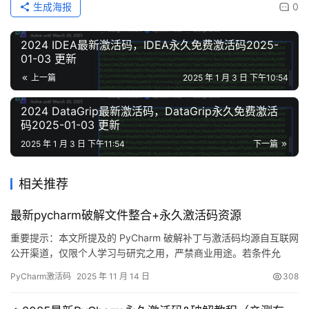
生成海报
0
2024 IDEA最新激活码，IDEA永久免费激活码2025-
01-03 更新
上一篇
2025 年 1 月 3 日 下午10:54
2024 DataGrip最新激活码，DataGrip永久免费激活
码2025-01-03 更新
2025 年 1 月 3 日 下午11:54
下一篇
相关推荐
最新pycharm破解文件整合+永久激活码资源
重要提示：本文所提及的 PyCharm 破解补丁与激活码均源自互联网
公开渠道，仅限个人学习与研究之用，严禁商业用途。若条件允
许，请支持正版：https://panghu.hicxy.com/shop/?id=18
PyCharm激活码
2025 年 11 月 14 日
308
PyCharm 是 JetBrains 打造的一款跨平台 IDE，支持 Windows、
macOS 与 Linux。下面将手把手教你利用破解补丁完…