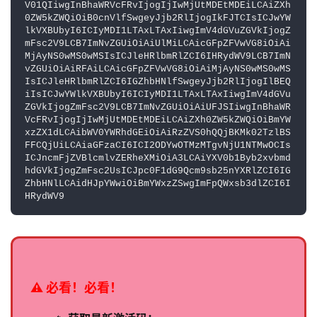
V01QIiwgInBhaWRVcFRvIjogIjIwMjUtMDEtMDEiLCAiZXh
0ZW5kZWQiOiB0cnVlfSwgeyJjb2RlIjogIkFJTCIsICJwYW
lkVXBUbyI6ICIyMDI1LTAxLTAxIiwgImV4dGVuZGVkIjogZ
mFsc2V9LCB7ImNvZGUiOiAiUlMiLCAicGFpZFVwVG8iOiAi
MjAyNS0wMS0wMSIsICJleHRlbmRlZCI6IHRydWV9LCB7ImN
vZGUiOiAiRFAiLCAicGFpZFVwVG8iOiAiMjAyNS0wMS0wMS
IsICJleHRlbmRlZCI6IGZhbHNlfSwgeyJjb2RlIjogIlBEQ
iIsICJwYWlkVXBUbyI6ICIyMDI1LTAxLTAxIiwgImV4dGVu
ZGVkIjogZmFsc2V9LCB7ImNvZGUiOiAiUFJSIiwgInBhaWR
VcFRvIjogIjIwMjUtMDEtMDEiLCAiZXh0ZW5kZWQiOiBmYW
xzZX1dLCAibWV0YWRhdGEiOiAiRzZVS0hQQjBKMk02TzlBS
FFCQjUiLCAiaGFzaCI6ICI2ODYwOTMzMTgvNjU1NTMwOCIs
ICJncmFjZVBlcmlvZERheXMiOiA3LCAiYXV0b1Byb2xvbmd
hdGVkIjogZmFsc2UsICJpc0F1dG9Qcm9sb25nYXRlZCI6IG
ZhbHNlLCAidHJpYWwiOiBmYWxzZSwgImFpQWxsb3dlZCI6I
HRydWV9
⚠️ 必看！必看！