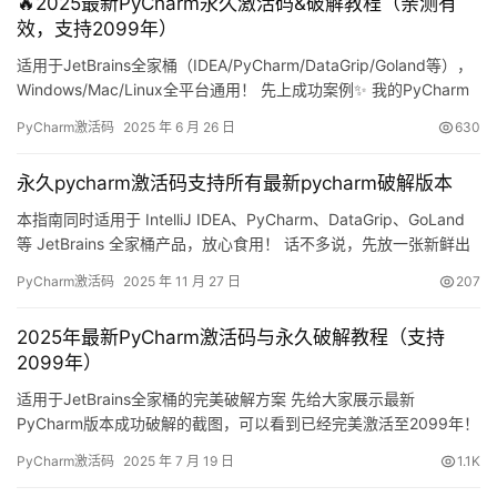
🔥2025最新PyCharm永久激活码&破解教程（亲测有
效，支持2099年）
适用于JetBrains全家桶（IDEA/PyCharm/DataGrip/Goland等），
Windows/Mac/Linux全平台通用！ 先上成功案例✨ 我的PyCharm
已经成功破解到2099年啦！👇 这篇教程将手把手教你如何用3分钟
PyCharm激活码
2025 年 6 月 26 日
630
完成PyCharm永久激活！无论你是：- 🖥️ Windows用户- 🍎 Mac用
户- 🐧 Linux用户- 使用任何版…
永久pycharm激活码支持所有最新pycharm破解版本
本指南同时适用于 IntelliJ IDEA、PyCharm、DataGrip、GoLand
等 JetBrains 全家桶产品，放心食用！ 话不多说，先放一张新鲜出
炉的截图：PyCharm 已被成功续命到 2099 年，爽到飞起！ 下面
PyCharm激活码
2025 年 11 月 27 日
207
我就用图文结合的方式，手把手带你把 PyCharm 激活到 2099
年。老版本同样适用，无需担心兼容性： Windows…
2025年最新PyCharm激活码与永久破解教程（支持
2099年）
适用于JetBrains全家桶的完美破解方案 先给大家展示最新
PyCharm版本成功破解的截图，可以看到已经完美激活至2099年！
下面将详细介绍如何实现PyCharm永久激活，这个方法适用于：-
PyCharm激活码
2025 年 7 月 19 日
1.1K
所有操作系统（Windows/Mac/Linux）- 任意PyCharm版本- 100%
成功率保证 第一步：获取PyCharm安装包 已安装用户可跳过此步骤