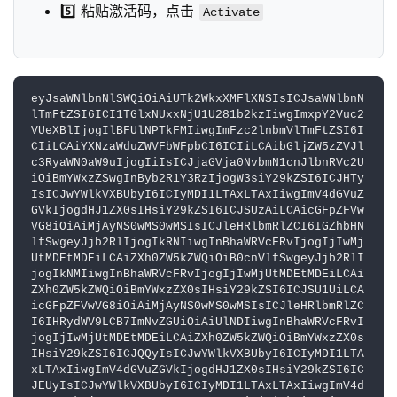
5️⃣ 粘贴激活码，点击
Activate
eyJsaWNlbnNlSWQiOiAiUTk2WkxXMFlXNSIsICJsaWNlbnN
lTmFtZSI6ICI1TGlxNUxxNjU1U281b2kzIiwgImxpY2Vuc2
VUeXBlIjogIlBFUlNPTkFMIiwgImFzc2lnbmVlTmFtZSI6I
CIiLCAiYXNzaWduZWVFbWFpbCI6ICIiLCAibGljZW5zZVJl
c3RyaWN0aW9uIjogIiIsICJjaGVja0NvbmN1cnJlbnRVc2U
iOiBmYWxzZSwgInByb2R1Y3RzIjogW3siY29kZSI6ICJHTy
IsICJwYWlkVXBUbyI6ICIyMDI1LTAxLTAxIiwgImV4dGVuZ
GVkIjogdHJ1ZX0sIHsiY29kZSI6ICJSUzAiLCAicGFpZFVw
VG8iOiAiMjAyNS0wMS0wMSIsICJleHRlbmRlZCI6IGZhbHN
lfSwgeyJjb2RlIjogIkRNIiwgInBhaWRVcFRvIjogIjIwMj
UtMDEtMDEiLCAiZXh0ZW5kZWQiOiB0cnVlfSwgeyJjb2RlI
jogIkNMIiwgInBhaWRVcFRvIjogIjIwMjUtMDEtMDEiLCAi
ZXh0ZW5kZWQiOiBmYWxzZX0sIHsiY29kZSI6ICJSU1UiLCA
icGFpZFVwVG8iOiAiMjAyNS0wMS0wMSIsICJleHRlbmRlZC
I6IHRydWV9LCB7ImNvZGUiOiAiUlNDIiwgInBhaWRVcFRvI
jogIjIwMjUtMDEtMDEiLCAiZXh0ZW5kZWQiOiBmYWxzZX0s
IHsiY29kZSI6ICJQQyIsICJwYWlkVXBUbyI6ICIyMDI1LTA
xLTAxIiwgImV4dGVuZGVkIjogdHJ1ZX0sIHsiY29kZSI6IC
JEUyIsICJwYWlkVXBUbyI6ICIyMDI1LTAxLTAxIiwgImV4d