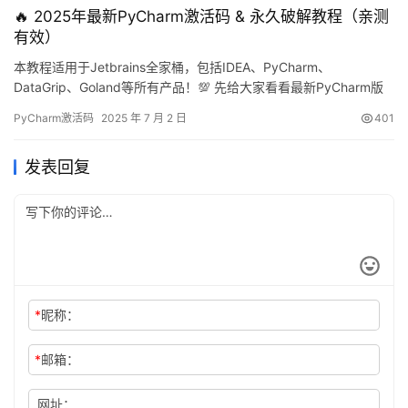
🔥 2025年最新PyCharm激活码 & 永久破解教程（亲测
访问…
有效）
本教程适用于Jetbrains全家桶，包括IDEA、PyCharm、
DataGrip、Goland等所有产品！💯 先给大家看看最新PyCharm版
本破解成功的截图🎉，可以看到已经成功破解到2099年了，简直不
PyCharm激活码
2025 年 7 月 2 日
401
要太爽！ 下面我就用详细的图文教程，手把手教你如何激活
PyCharm到2099年。这个方法同样适用于旧版本哦～ 无论你是
发表回复
Windows、Mac还是Lin…
*
昵称：
*
邮箱：
网址：