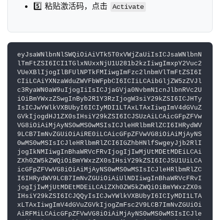
5️⃣ 粘贴激活码，点击
Activate
eyJsaWNlbnNlSWQiOiAiVTk5T0xVWjZaUiIsICJsaWNlbnN
lTmFtZSI6ICI1TGlxNUxxNjU1U281b2kzIiwgImxpY2Vuc2
VUeXBlIjogIlBFUlNPTkFMIiwgImFzc2lnbmVlTmFtZSI6I
CIiLCAiYXNzaWduZWVFbWFpbCI6ICIiLCAibGljZW5zZVJl
c3RyaWN0aW9uIjogIiIsICJjaGVja0NvbmN1cnJlbnRVc2U
iOiBmYWxzZSwgInByb2R1Y3RzIjogW3siY29kZSI6ICJHTy
IsICJwYWlkVXBUbyI6ICIyMDI1LTAxLTAxIiwgImV4dGVuZ
GVkIjogdHJ1ZX0sIHsiY29kZSI6ICJSUzAiLCAicGFpZFVw
VG8iOiAiMjAyNS0wMS0wMSIsICJleHRlbmRlZCI6IHRydWV
9LCB7ImNvZGUiOiAiRE0iLCAicGFpZFVwVG8iOiAiMjAyNS
0wMS0wMSIsICJleHRlbmRlZCI6IGZhbHNlfSwgeyJjb2RlI
jogIkNMIiwgInBhaWRVcFRvIjogIjIwMjUtMDEtMDEiLCAi
ZXh0ZW5kZWQiOiBmYWxzZX0sIHsiY29kZSI6ICJSU1UiLCA
icGFpZFVwVG8iOiAiMjAyNS0wMS0wMSIsICJleHRlbmRlZC
I6IHRydWV9LCB7ImNvZGUiOiAiUlNDIiwgInBhaWRVcFRvI
jogIjIwMjUtMDEtMDEiLCAiZXh0ZW5kZWQiOiBmYWxzZX0s
IHsiY29kZSI6ICJQQyIsICJwYWlkVXBUbyI6ICIyMDI1LTA
xLTAxIiwgImV4dGVuZGVkIjogZmFsc2V9LCB7ImNvZGUiOi
AiRFMiLCAicGFpZFVwVG8iOiAiMjAyNS0wMS0wMSIsICJle