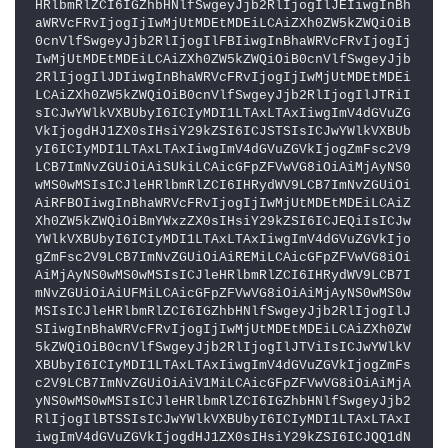
HRlbmRlZCI6IGZhbHNlfSwgeyJjb2RlIjogIlJEIiwgInBh
aWRVcFRvIjogIjIwMjUtMDEtMDEiLCAiZXh0ZW5kZWQiOiB
0cnVlfSwgeyJjb2RlIjogIlFBIiwgInBhaWRVcFRvIjogIj
IwMjUtMDEtMDEiLCAiZXh0ZW5kZWQiOiB0cnVlfSwgeyJjb
2RlIjogIlJDIiwgInBhaWRVcFRvIjogIjIwMjUtMDEtMDEi
LCAiZXh0ZW5kZWQiOiB0cnVlfSwgeyJjb2RlIjogIlJTRiI
sICJwYWlkVXBUbyI6ICIyMDI1LTAxLTAxIiwgImV4dGVuZG
VkIjogdHJ1ZX0sIHsiY29kZSI6ICJSTSIsICJwYWlkVXBUb
yI6ICIyMDI1LTAxLTAxIiwgImV4dGVuZGVkIjogZmFsc2V9
LCB7ImNvZGUiOiAiSUkiLCAicGFpZFVwVG8iOiAiMjAyNS0
wMS0wMSIsICJleHRlbmRlZCI6IHRydWV9LCB7ImNvZGUiOi
AiRFBOIiwgInBhaWRVcFRvIjogIjIwMjUtMDEtMDEiLCAiZ
Xh0ZW5kZWQiOiBmYWxzZX0sIHsiY29kZSI6ICJEQiIsICJw
YWlkVXBUbyI6ICIyMDI1LTAxLTAxIiwgImV4dGVuZGVkIjo
gZmFsc2V9LCB7ImNvZGUiOiAiREMiLCAicGFpZFVwVG8iOi
AiMjAyNS0wMS0wMSIsICJleHRlbmRlZCI6IHRydWV9LCB7I
mNvZGUiOiAiUFMiLCAicGFpZFVwVG8iOiAiMjAyNS0wMS0w
MSIsICJleHRlbmRlZCI6IGZhbHNlfSwgeyJjb2RlIjogIlJ
SIiwgInBhaWRVcFRvIjogIjIwMjUtMDEtMDEiLCAiZXh0ZW
5kZWQiOiB0cnVlfSwgeyJjb2RlIjogIlJTViIsICJwYWlkV
XBUbyI6ICIyMDI1LTAxLTAxIiwgImV4dGVuZGVkIjogZmFs
c2V9LCB7ImNvZGUiOiAiV1MiLCAicGFpZFVwVG8iOiAiMjA
yNS0wMS0wMSIsICJleHRlbmRlZCI6IGZhbHNlfSwgeyJjb2
RlIjogIlBTSSIsICJwYWlkVXBUbyI6ICIyMDI1LTAxLTAxI
iwgImV4dGVuZGVkIjogdHJ1ZX0sIHsiY29kZSI6ICJQQ1dN