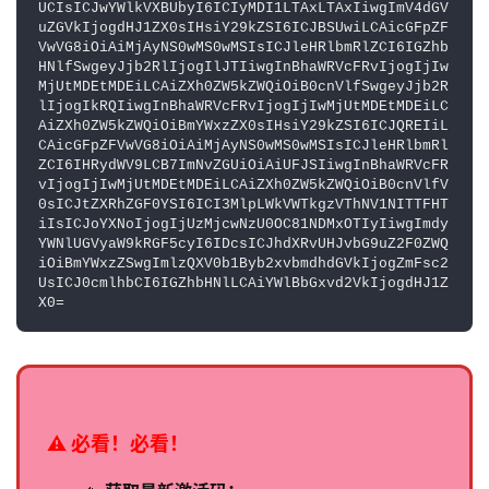
UCIsICJwYWlkVXBUbyI6ICIyMDI1LTAxLTAxIiwgImV4dGV
uZGVkIjogdHJ1ZX0sIHsiY29kZSI6ICJBSUwiLCAicGFpZF
VwVG8iOiAiMjAyNS0wMS0wMSIsICJleHRlbmRlZCI6IGZhb
HNlfSwgeyJjb2RlIjogIlJTIiwgInBhaWRVcFRvIjogIjIw
MjUtMDEtMDEiLCAiZXh0ZW5kZWQiOiB0cnVlfSwgeyJjb2R
lIjogIkRQIiwgInBhaWRVcFRvIjogIjIwMjUtMDEtMDEiLC
AiZXh0ZW5kZWQiOiBmYWxzZX0sIHsiY29kZSI6ICJQREIiL
CAicGFpZFVwVG8iOiAiMjAyNS0wMS0wMSIsICJleHRlbmRl
ZCI6IHRydWV9LCB7ImNvZGUiOiAiUFJSIiwgInBhaWRVcFR
vIjogIjIwMjUtMDEtMDEiLCAiZXh0ZW5kZWQiOiB0cnVlfV
0sICJtZXRhZGF0YSI6ICI3MlpLWkVWTkgzVThNV1NITTFHT
iIsICJoYXNoIjogIjUzMjcwNzU0OC81NDMxOTIyIiwgImdy
YWNlUGVyaW9kRGF5cyI6IDcsICJhdXRvUHJvbG9uZ2F0ZWQ
iOiBmYWxzZSwgImlzQXV0b1Byb2xvbmdhdGVkIjogZmFsc2
UsICJ0cmlhbCI6IGZhbHNlLCAiYWlBbGxvd2VkIjogdHJ1Z
X0=
⚠️ 必看！必看！