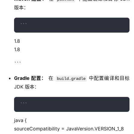
版本：
1.8
1.8
```
Gradle 配置：
在
中配置编译和目标
build.gradle
JDK 版本：
java {
sourceCompatibility = JavaVersion.VERSION_1_8