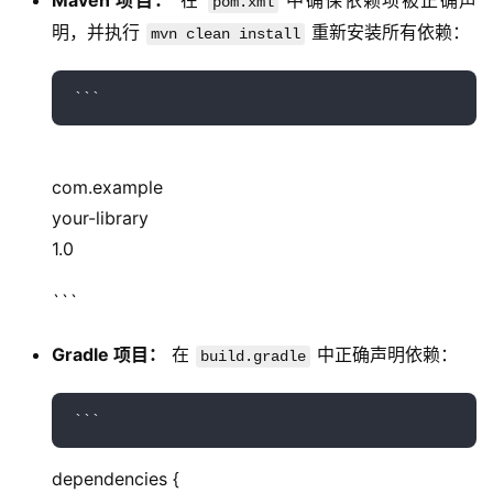
Maven 项目：
在
中确保依赖项被正确声
pom.xml
明，并执行
重新安装所有依赖：
mvn clean install
com.example
your-library
1.0
```
Gradle 项目：
在
中正确声明依赖：
build.gradle
dependencies {