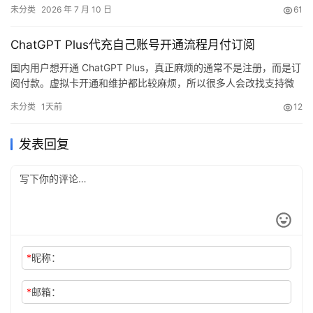
未分类
2026 年 7 月 10 日
61
ChatGPT Plus代充自己账号开通流程月付订阅
国内用户想开通 ChatGPT Plus，真正麻烦的通常不是注册，而是订
阅付款。虚拟卡开通和维护都比较麻烦，所以很多人会改找支持微
信、支付宝的充值方式。对于主要用 ChatGPT 来写英文邮件的自由
未分类
1天前
12
职业者，更稳妥的思路是把订阅成本和使用频率对应起来；月底准
备集中续费，同时希望保留完整对话历史时，直接把会员开到自己
发表回复
的原账号里会更省心。
*
昵称：
*
邮箱：