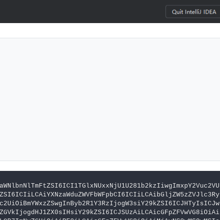
aWNlbnNlTmFtZSI6ICI1TGlxNUxxNjU1U281b2kzIiwgImxpY2Vuc2VU
ZSI6ICIiLCAiYXNzaWduZWVFbWFpbCI6ICIiLCAibGljZW5zZVJlc3Ry
c2UiOiBmYWxzZSwgInByb2R1Y3RzIjogW3siY29kZSI6ICJHTyIsICJw
ZGVkIjogdHJ1ZX0sIHsiY29kZSI6ICJSUzAiLCAicGFpZFVwVG8iOiAi