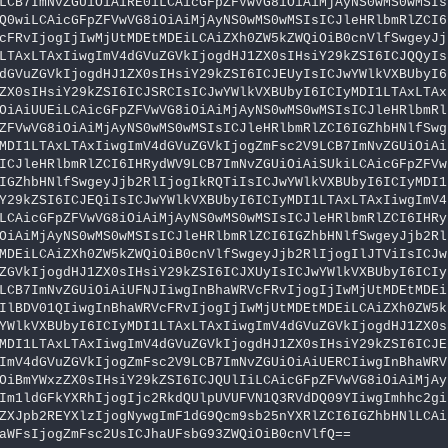
LCB7ImNvZGUiOiAiRE0iLCAicGFpZFVwVG8iOiAiMjAyNS0wMS0wMSIs
Q0wiLCAicGFpZFVwVG8iOiAiMjAyNS0wMS0wMSIsICJleHRlbmRlZCI6
cFRvIjogIjIwMjUtMDEtMDEiLCAiZXh0ZW5kZWQiOiB0cnVlfSwgeyJj
LTAxLTAxIiwgImV4dGVuZGVkIjogdHJ1ZX0sIHsiY29kZSI6ICJQQyIs
dGVuZGVkIjogdHJ1ZX0sIHsiY29kZSI6ICJEUyIsICJwYWlkVXBUbyI6
ZX0sIHsiY29kZSI6ICJSRCIsICJwYWlkVXBUbyI6ICIyMDI1LTAxLTAx
OiAiUUEiLCAicGFpZFVwVG8iOiAiMjAyNS0wMS0wMSIsICJleHRlbmRl
ZFVwVG8iOiAiMjAyNS0wMS0wMSIsICJleHRlbmRlZCI6IGZhbHNlfSwg
MDI1LTAxLTAxIiwgImV4dGVuZGVkIjogZmFsc2V9LCB7ImNvZGUiOiAi
ICJleHRlbmRlZCI6IHRydWV9LCB7ImNvZGUiOiAiSUkiLCAicGFpZFVw
IGZhbHNlfSwgeyJjb2RlIjogIkRQTiIsICJwYWlkVXBUbyI6ICIyMDI1
Y29kZSI6ICJEQiIsICJwYWlkVXBUbyI6ICIyMDI1LTAxLTAxIiwgImV4
LCAicGFpZFVwVG8iOiAiMjAyNS0wMS0wMSIsICJleHRlbmRlZCI6IHRy
OiAiMjAyNS0wMS0wMSIsICJleHRlbmRlZCI6IGZhbHNlfSwgeyJjb2Rl
MDEiLCAiZXh0ZW5kZWQiOiB0cnVlfSwgeyJjb2RlIjogIlJTViIsICJw
ZGVkIjogdHJ1ZX0sIHsiY29kZSI6ICJXUyIsICJwYWlkVXBUbyI6ICIy
LCB7ImNvZGUiOiAiUFNJIiwgInBhaWRVcFRvIjogIjIwMjUtMDEtMDEi
IlBDV01QIiwgInBhaWRVcFRvIjogIjIwMjUtMDEtMDEiLCAiZXh0ZW5k
YWlkVXBUbyI6ICIyMDI1LTAxLTAxIiwgImV4dGVuZGVkIjogdHJ1ZX0s
MDI1LTAxLTAxIiwgImV4dGVuZGVkIjogdHJ1ZX0sIHsiY29kZSI6ICJE
ImV4dGVuZGVkIjogZmFsc2V9LCB7ImNvZGUiOiAiUERCIiwgInBhaWRV
OiBmYWxzZX0sIHsiY29kZSI6ICJQUlIiLCAicGFpZFVwVG8iOiAiMjAy
Im1ldGFkYXRhIjogIjc2RkdQUlpUVUFVN1Q3RVdDQ09YIiwgImhhc2gi
ZXJpb2REYXlzIjogNywgImF1dG9Qcm9sb25nYXRlZCI6IGZhbHNlLCAi
aWFsIjogZmFsc2UsICJhaUFsbG93ZWQiOiB0cnVlfQ==