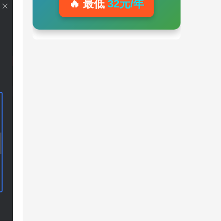
🔥 最低
32元/年