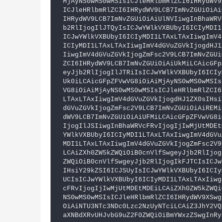
MjAyNS0wMS0wMSIsICJleHRlbmRlZCI6IHRydWV9
ICJleHRlbmRlZCI6IHRydWV9LCB7ImNvZGUiOiAi
IHRydWV9LCB7ImNvZGUiOiAiUlNVIiwgInBhaWRV
b2RlIjogIlJTQyIsICJwYWlkVXBUbyI6ICIyMDI1
ICJwYWlkVXBUbyI6ICIyMDI1LTAxLTAxIiwgImV4
ICIyMDI1LTAxLTAxIiwgImV4dGVuZGVkIjogdHJ1
IiwgImV4dGVuZGVkIjogZmFsc2V9LCB7ImNvZGUi
ZCI6IHRydWV9LCB7ImNvZGUiOiAiUkMiLCAicGFp
eyJjb2RlIjogIlJTRiIsICJwYWlkVXBUbyI6ICIy
Uk0iLCAicGFpZFVwVG8iOiAiMjAyNS0wMS0wMSIs
VG8iOiAiMjAyNS0wMS0wMSIsICJleHRlbmRlZCI6
LTAxLTAxIiwgImV4dGVuZGVkIjogdHJ1ZX0sIHsi
dGVuZGVkIjogZmFsc2V9LCB7ImNvZGUiOiAiREMi
dWV9LCB7ImNvZGUiOiAiUFMiLCAicGFpZFVwVG8i
IjogIlJSIiwgInBhaWRVcFRvIjogIjIwMjUtMDEt
YWlkVXBUbyI6ICIyMDI1LTAxLTAxIiwgImV4dGVu
MDI1LTAxLTAxIiwgImV4dGVuZGVkIjogZmFsc2V9
LCAiZXh0ZW5kZWQiOiB0cnVlfSwgeyJjb2RlIjog
ZWQiOiB0cnVlfSwgeyJjb2RlIjogIkFJTCIsICJw
IHsiY29kZSI6ICJSUyIsICJwYWlkVXBUbyI6ICIy
UCIsICJwYWlkVXBUbyI6ICIyMDI1LTAxLTAxIiwg
cFRvIjogIjIwMjUtMDEtMDEiLCAiZXh0ZW5kZWQi
NS0wMS0wMSIsICJleHRlbmRlZCI6IHRydWV9XSwg
OiAiNTU3NTc3NDc0Lzc2NzUyNTciLCAiZ3JhY2VQ
aXNBdXRvUHJvbG9uZ2F0ZWQiOiBmYWxzZSwgInRy