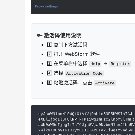
🔑 激活码使用说明
1️⃣ 复制下方激活码
2️⃣ 打开 WebStorm 软件
3️⃣ 在菜单栏中选择
->
Help
Register
4️⃣ 选择
Activation Code
5️⃣ 粘贴激活码，点击
Activate
eyJsaWNlbnNlSWQiOiAiVjRaUkc5NE5HWSIsICJs
eXBlIjogIlBFUlNPTkFMIiwgImFzc2lnbmVlTmFt
aWN0aW9uIjogIiIsICJjaGVja0NvbmN1cnJlbnRV
YWlkVXBUbyI6ICIyMDI1LTAxLTAxIiwgImV4dGVu