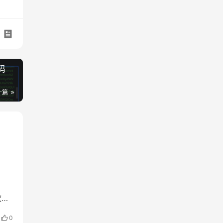
码
一篇
软件
激活
0