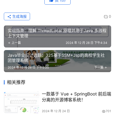
赞
(0)
生成海报
0
实战指南：理解 ThreadLocal 原理并用于Java 多线程
上下文管理
上一篇
2024 年 12 月 28 日 下午4:34
Java毕业设计选题：325基于SSM+Jsp的高校学生社
团管理系统
2024 年 12 月 28 日 下午5:35
下一篇
相关推荐
一款基于 Vue + SpringBoot 前后端
分离的开源博客系统！
2024 年 12 月 24 日
701