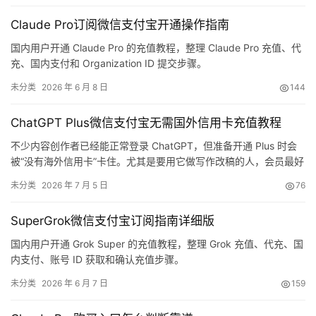
Claude Pro订阅微信支付宝开通操作指南
国内用户开通 Claude Pro 的充值教程，整理 Claude Pro 充值、代
充、国内支付和 Organization ID 提交步骤。
未分类
2026 年 6 月 8 日
144
ChatGPT Plus微信支付宝无需国外信用卡充值教程
不少内容创作者已经能正常登录 ChatGPT，但准备开通 Plus 时会
被“没有海外信用卡”卡住。尤其是要用它做写作改稿的人，会员最好
开在自己的原账号上，而不是临时使用共享账号。下面把购买卡
未分类
2026 年 7 月 5 日
76
密、获取 Session、确认账号和刷新状态这些环节拆开说明。如果后
续还要续费，同一账号的历史对话和会员状态会更容易管理。 这类
SuperGrok微信支付宝订阅指南详细版
微信支付宝无需国外信用卡充值需求，核心是让
国内用户开通 Grok Super 的充值教程，整理 Grok 充值、代充、国
内支付、账号 ID 获取和确认充值步骤。
未分类
2026 年 6 月 7 日
159