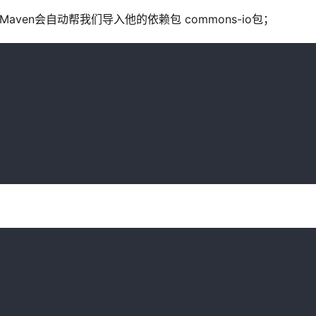
 ， Maven会自动帮我们导入他的依赖包 commons-io包；