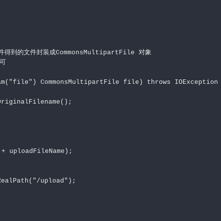
e控件得到的文件封装成CommonsMultipartFile 对象

可

m("file") CommonsMultipartFile file) throws IOException 
riginalFilename();

 uploadFileName);

ealPath("/upload");
