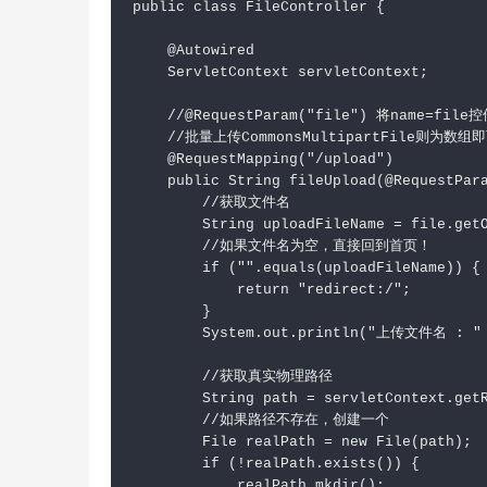
public class FileController {

    @Autowired

    ServletContext servletContext;

    //@RequestParam("file") 将name=fil
    //批量上传CommonsMultipartFile则为数组即
    @RequestMapping("/upload")

    public String fileUpload(@RequestPara
        //获取文件名

        String uploadFileName = file.getO
        //如果文件名为空，直接回到首页！

        if ("".equals(uploadFileName)) {

            return "redirect:/";

        }

        System.out.println("上传文件名 : " +
        //获取真实物理路径

        String path = servletContext.getR
        //如果路径不存在，创建一个

        File realPath = new File(path);

        if (!realPath.exists()) {

            realPath.mkdir();
