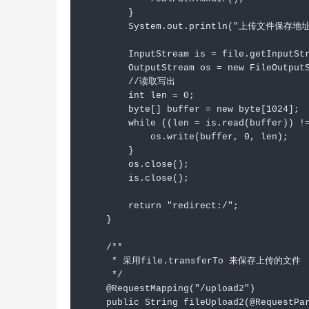
        }

        System.out.println("上传文件保存地址：
        InputStream is = file.getInputS
        OutputStream os = new FileOutpu
        //读取写出

        int len = 0;

        byte[] buffer = new byte[1024];

        while ((len = is.read(buffer)) !=
            os.write(buffer, 0, len);

        }

        os.close();

        is.close();

        return "redirect:/";

    }

    /**

     * 采用file.transferTo 来保存上传的文件

     */

    @RequestMapping("/upload2")

    public String fileUpload2(@RequestPar