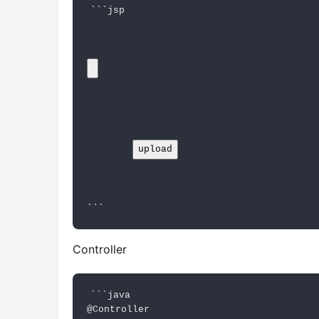
Controller
```java

@Controller
