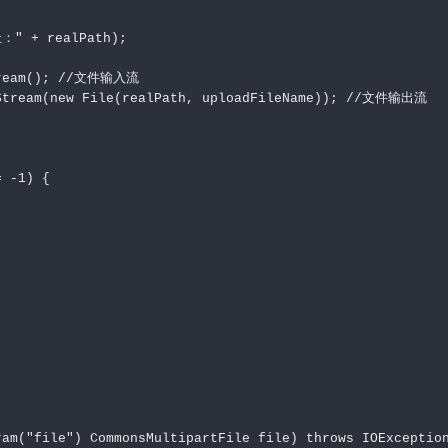
" + realPath);

tream(); //文件输入流

tStream(new File(realPath, uploadFileName)); //文件输出流

 -1) {

am("file") CommonsMultipartFile file) throws IOException