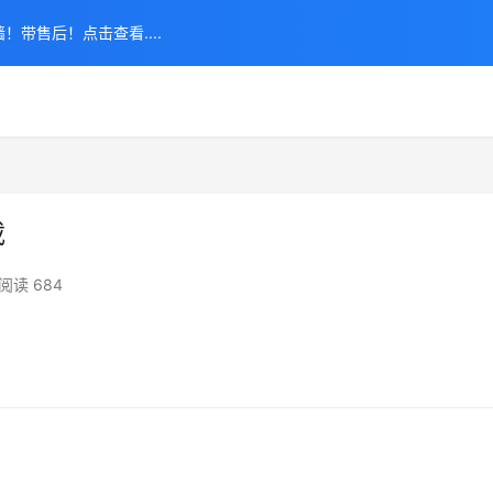
！带售后！点击查看....
载
阅读 684