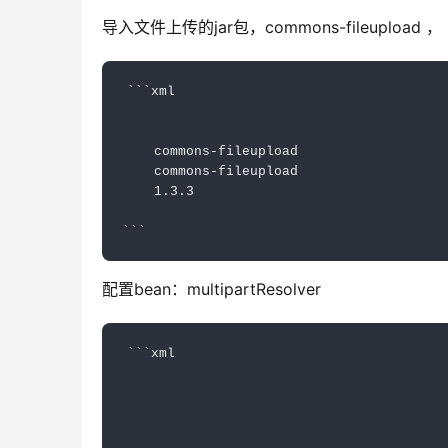
导入文件上传的jar包，commons-fileupload
commons-fileupload
commons-fileupload
1.3.3
配置bean：multipartResolver