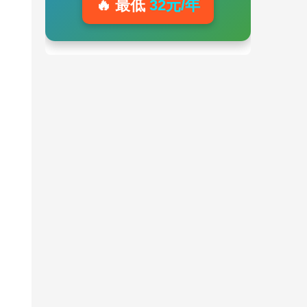
🔥 最低
32元/年