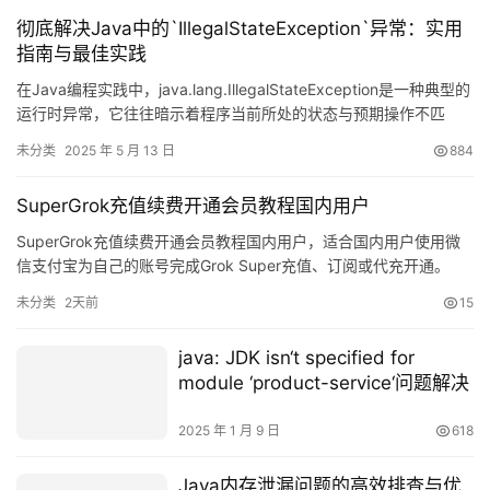
彻底解决Java中的`IllegalStateException`异常：实用
指南与最佳实践
在Java编程实践中，java.lang.IllegalStateException是一种典型的
运行时异常，它往往暗示着程序当前所处的状态与预期操作不匹
配。当某个方法被调用时，如果其前置条件未能满足，或者对象处
未分类
2025 年 5 月 13 日
884
于不适合执行该操作的状态时，系统就会抛出这个异常。本指南将
深入剖析该异常的产生根源，并给出切实可行的应对策略，助力开
SuperGrok充值续费开通会员教程国内用户
发者有效规避和解决相关问题。 1.…
SuperGrok充值续费开通会员教程国内用户，适合国内用户使用微
信支付宝为自己的账号完成Grok Super充值、订阅或代充开通。
未分类
2天前
15
java: JDK isn‘t specified for
module ‘product-service‘问题解决
2025 年 1 月 9 日
618
Java内存泄漏问题的高效排查与优