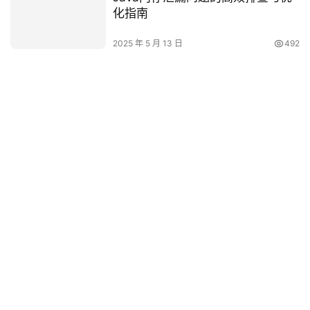
化指南
2025 年 5 月 13 日
492
发表回复
*
昵称：
*
邮箱：
网址：
记住昵称、邮箱和网址，下次评论免输入