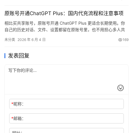
计划的用户。微信支付宝付款对普通用户更省事，会员续费前要看
真实使用频率，所以建议先确认自己的账号和Session，再进入充值
原账号开通ChatGPT Plus：国内代充流程和注意事项
流程。
相比买共享账号，原账号开通 ChatGPT Plus 更适合长期使用。你
自己的历史对话、文件、设置都留在原账号里，也不用担心多人共
用导致隐私和登录问题。
未分类
2026 年 6 月 4 日
169
发表回复
*
昵称：
*
邮箱：
网址：