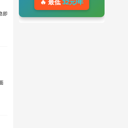
🔥 最低
32元/年
息即
面