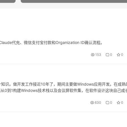
laude代充、微信支付宝付款和Organization ID确认流程。
153
0
0
识。做开发工作接近10年了，期间主要做Windows应用开发。在成熟
从0到1构建Windows技术栈以及会议屏软件集，在软件设计这块自己成
8 – 博客园，这里梳理下自己的设计思维，算是自己阶段性…
630
0
0