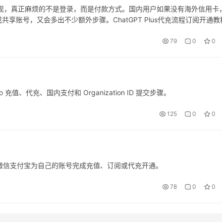
s 时才发现，真正麻烦的不是登录，而是付款方式。国内用户如果没有海外信用卡
账号，又会多出不少额外步骤。ChatGPT Plus代充流程订阅开通教
同时用国内更熟悉的支付方式完成。
79
0
0
ro 充值、代充、国内支付和 Organization ID 提交步骤。
125
0
0
使用微信支付宝为自己的账号完成充值、订阅或代充开通。
78
0
0