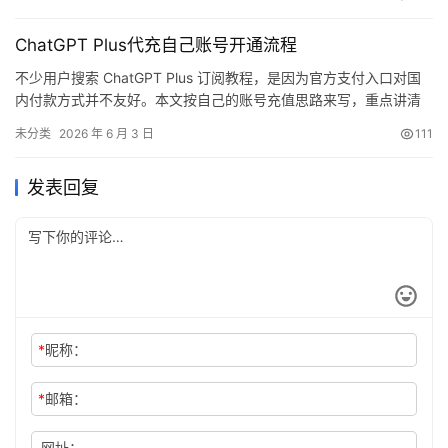
分区表、外键表、触发器使用的表、存储过程和函数使用的表 简述
在 MySQL 数据库中 MyISAM 和 InnoDB 的区别？ 事务支持
ChatGPT Plus代充自己账号开通流程
InnoDB：支持事务处理，具有提…
不少用户搜索 ChatGPT Plus 订阅教程，是因为官方支付入口对国
内付款方式并不友好。本文按自己的账号充值思路来写，重点讲清
卡密、Session 和确认账号这几步。
未分类
2026 年 6 月 3 日
111
发表回复
*
昵称：
*
邮箱：
网址：