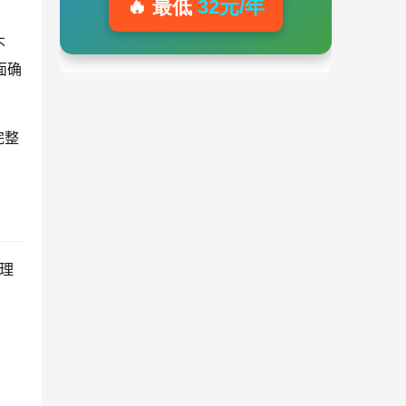
🔥 最低
32元/年
不
页面确
完整
处理