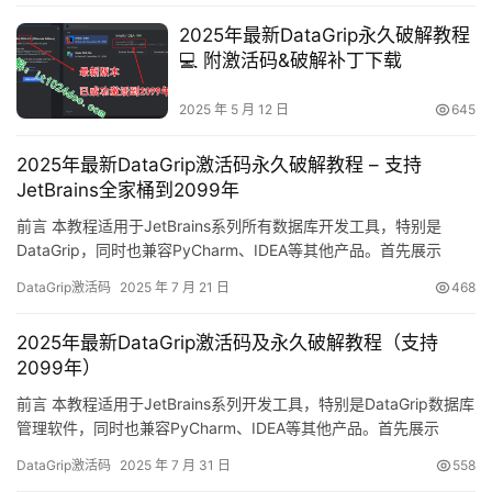
说明：- 支持Windows、MacOS和Linux主流操作系统- 适配…
2025年最新DataGrip永久破解教程
💻 附激活码&破解补丁下载
2025 年 5 月 12 日
645
2025年最新DataGrip激活码永久破解教程 – 支持
JetBrains全家桶到2099年
前言 本教程适用于JetBrains系列所有数据库开发工具，特别是
DataGrip，同时也兼容PyCharm、IDEA等其他产品。首先展示
DataGrip最新版本成功破解至2099年的效果截图，确保方法真实可
DataGrip激活码
2025 年 7 月 21 日
468
靠！ 接下来将详细讲解如何实现DataGrip的永久激活。本教程适用
于所有主流操作系统，无论是Windows、Mac还是Linux平台，都能
2025年最新DataGrip激活码及永久破解教程（支持
确保100%…
2099年）
前言 本教程适用于JetBrains系列开发工具，特别是DataGrip数据库
管理软件，同时也兼容PyCharm、IDEA等其他产品。首先展示
DataGrip成功激活至2099年的效果截图： 本文将详细讲解如何通
DataGrip激活码
2025 年 7 月 31 日
558
过简单几步实现DataGrip的永久激活。这个方法适用于最新版本，