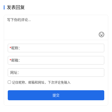
同时向下兼容旧版，无论您使用的是Windows、Mac还是Linux操作
发表回复
系统，都能…
*
昵称：
*
邮箱：
网址：
记住昵称、邮箱和网址，下次评论免输入
提交