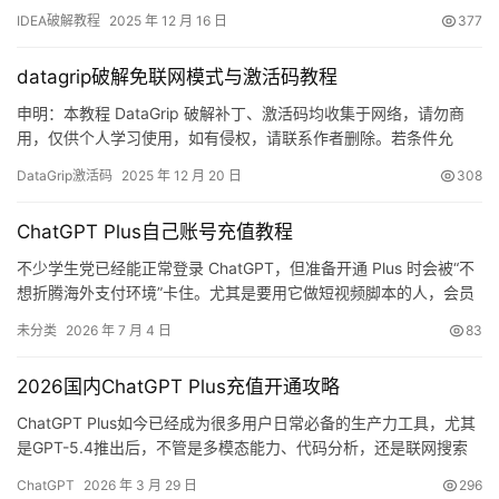
图，如下，可以看到已经成功破解到 2099 年辣，舒服！ 接下来，
IDEA破解教程
2025 年 12 月 16 日
377
我就将通过图文的方式, 来详细讲解如何激活 IDEA至 2099 年。 当
然这个激活方法，同样适用于之前的旧版本！ 不管你是什么操作系
datagrip破解免联网模式与激活码教程
统，什么…
申明：本教程 DataGrip 破解补丁、激活码均收集于网络，请勿商
用，仅供个人学习使用，如有侵权，请联系作者删除。若条件允
许，希望大家购买正版 ！ 废话不多说，先上 DataGrip 2025.2.1 版
DataGrip激活码
2025 年 12 月 20 日
308
本破解成功的截图，如下图，可以看到已经成功破解到 2099 年
辣，舒服的很！ 接下来就给大家通过图文的方式分享一下如何破解
ChatGPT Plus自己账号充值教程
最新的DataGrip 。 如果…
不少学生党已经能正常登录 ChatGPT，但准备开通 Plus 时会被“不
想折腾海外支付环境”卡住。尤其是要用它做短视频脚本的人，会员
最好开在自己的原账号上，而不是临时使用共享账号。下面把购买
未分类
2026 年 7 月 4 日
83
卡密、获取 Session、确认账号和刷新状态这些环节拆开说明。国内
用户处理 Plus 订阅时，重点是减少支付工具和账号切换带来的麻
2026国内ChatGPT Plus充值开通攻略
烦。 这类自己账号充值需求，核心是让
ChatGPT Plus如今已经成为很多用户日常必备的生产力工具，尤其
是GPT-5.4推出后，不管是多模态能力、代码分析，还是联网搜索
的响应速度，整体体验都远超免费版。但对国内用户来说，难题从
ChatGPT
2026 年 3 月 29 日
296
来不是要不要升级，而是怎么完成支付。 最常见的情况就是：输入