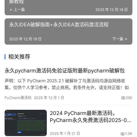
解教程
上一篇
2025 年 12 月 19 日
永久IDEA破解指南+永久IDEA激活码激活流程
2025 年 12 月 19 日
下一篇
相关推荐
永久pycharm激活码免验证版附最新pycharm破解包
声明：以下 PyCharm 2025.2.1 破解补丁与激活码均源自网络收
集，仅供个人学习参考，禁止商用。若条件允许，请支持正版！如
有侵权，请联系我删除。 先放一张成功截图镇楼：激活有效期直接
PyCharm激活码
2025 年 12 月 1 日
290
飙到 2099 年，稳！ 下面用图文一步步带你搞定最新版 PyCharm
的激活流程。 嫌折腾？官方正版全家桶低至 32 元/年，直接登录就
2024 PyCharm最新激活码，
能用：https://pan…
PyCharm永久免费激活码2025-01-
21 更新
2025 年 1 月 21 日
1.3K