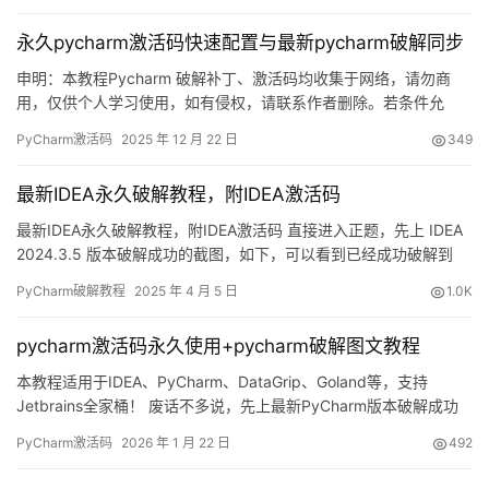
永久pycharm激活码快速配置与最新pycharm破解同步
申明：本教程Pycharm 破解补丁、激活码均收集于网络，请勿商
用，仅供个人学习使用，如有侵权，请联系作者删除。若条件允
许，希望大家购买正版 ！ 废话不多说，先上 Pycharm2025.2.1 版
PyCharm激活码
2025 年 12 月 22 日
349
本破解成功的截图，如下图，可以看到已经成功破解到 2099 年
辣，舒服的很！ 接下来就给大家通过图文的方式分享一下如何破解
最新IDEA永久破解教程，附IDEA激活码
最新的Pycharm。 如果觉得破解麻烦…
最新IDEA永久破解教程，附IDEA激活码 直接进入正题，先上 IDEA
2024.3.5 版本破解成功的截图，如下，可以看到已经成功破解到
2099 年辣，舒服！ 紧接着用图配文讲清楚, 来详细讲解如何激活
PyCharm破解教程
2025 年 4 月 5 日
1.0K
IDEA 2024.3.5 版本至 2099 年。 而这个激活方式，同样适用于之
前的旧版本！ 所有系统和版本，咱们这都有覆盖。 下载 IDEA 安装
pycharm激活码永久使用+pycharm破解图文教程
包…
本教程适用于IDEA、PyCharm、DataGrip、Goland等，支持
Jetbrains全家桶！ 废话不多说，先上最新PyCharm版本破解成功
的截图，如下，可以看到已经成功破解到 2099 年辣，舒服！ 接下
PyCharm激活码
2026 年 1 月 22 日
492
来，我就将通过图文的方式, 来详细讲解如何激活 PyCharm至
2099 年。 当然这个激活方法，同样适用于之前的旧版本！ 无论你