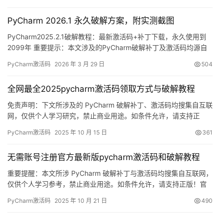
的界面，如下图所示，激活时间直接延续到2099年，非常给力！ 下
面，我将通过图文详解的方式，手把手教你如何将PyCharm激…
PyCharm 2026.1 永久破解方案，附实测截图
PyCharm2025.2.1破解教程：最新激活码+补丁下载，永久使用到
2099年 重要提示：本文涉及的PyCharm破解补丁及激活码均源自
网络分享，严禁用于商业用途，仅限个人学习研究。如内容存在侵
PyCharm激活码
2026 年 3 月 29 日
504
权问题，请联系管理员移除。经济允许的话，强烈建议支持官方正
版！ 话不多说，先奉上PyCharm2025.2.1版本破解成功的界面截
全网最全2025pycharm激活码领取方式与破解教程
图，如图所示，激活有效期已延续至…
免责声明：下文所涉及的 PyCharm 破解补丁、激活码均搜集自互联
网，仅供个人学习研究，禁止商业用途。如条件允许，请支持正
版：https://www.jetbrains.com/pycharm/buy/ PyCharm 是
PyCharm激活码
2025 年 10 月 15 日
361
JetBrains 家族的明星 IDE，跨 Windows、macOS、Linux 三大平
台，功能齐全。本文手把手教你用「补丁 + 激…
无需账号注册官方最新版pycharm激活码和破解教程
重要提醒：本文所涉 PyCharm 破解补丁与激活码均搜集自互联网，
仅供个人学习参考，禁止商业用途。如条件允许，请支持正版！官
方正版低至 32 元/年：https://panghu.hicxy.com/shop/?id=18
PyCharm激活码
2025 年 10 月 21 日
490
PyCharm 是 JetBrains 出品的一款跨平台 IDE，支持 Windows、
macOS 与 Linux。下文将手把手演示如…