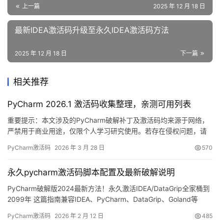
上一篇
2025 年 12 月 18 日
最新IDEA激活码升级至永久IDEA激活码方法
2025 年 12 月 18 日
下一篇
相关推荐
PyCharm 2026.1 激活码收集整理，亲测可用列表
重要提示：本文涉及的PyCharm破解补丁及激活码均来源于网络，
严禁用于商业用途，仅限个人学习研究使用。若存在侵权问题，请
联系本人删除。经济条件允许的话，强烈建议购买官方正版授权。
PyCharm激活码
2026 年 3 月 28 日
570
PyCharm作为JetBrains公司出品的专业Python集成开发环境，凭
借其强大的功能深受开发者喜爱，支持跨平台使用。本教程将手把
永久pycharm激活码脚本配置及最新破解说明
手教你利用破解补丁完成永久激活，解锁全部高…
PyCharm破解版2024最新方法！永久激活IDEA/DataGrip全家桶到
2099年 这篇指南兼容IDEA、PyCharm、DataGrip、Goland等
Jetbrains全系列软件！话不多说，先展示最新版PyCharm破解成功
PyCharm激活码
2026 年 2 月 12 日
485