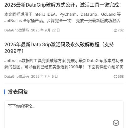
2025最新DataGrip破解方式公开，激活工具一键完成！
统，什么版本，…
本文同样适用于 IntelliJ IDEA、PyCharm、DataGrip、GoLand 等
JetBrains 全家桶产品，步骤完全一致！ 先放一张最新版成功激活
到 2099 年的截图镇楼，爽到飞起！ 下面我会用图文形式手把手演
DataGrip激活码
2025 年 9 月 22 日
762
示如何把 DataGrip 一口气激活到 2099 年。老版本同样适用，
Windows / macOS / Linux 全平台我…
2025年最新DataGrip激活码及永久破解教程（支持
2099年）
Jetbrains数据库工具完美破解方案 先展示最新DataGrip版本成功破
解的截图，可以看到已经完美激活到2099年！ 下面将详细介绍如何
将DataGrip永久激活至2099年的完整教程。这个方法不仅适用于最
DataGrip激活码
2025 年 7 月 5 日
568
新版本，也兼容之前的旧版DataGrip。 多平台兼容性 完美支持
Windows/Mac/Linux系统 适用于所有DataGrip版本 成功率高达…
发表回复