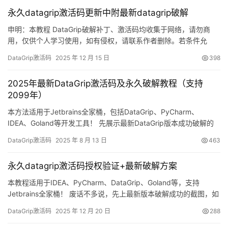
永久datagrip激活码更新中附最新datagrip破解
申明：本教程 DataGrip破解补丁、激活码均收集于网络，请勿商
用，仅供个人学习使用，如有侵权，请联系作者删除。若条件允
许，希望大家购买正版 ！ DataGrip是 JetBrains 推出的开发编辑
DataGrip激活码
2025 年 12 月 15 日
398
器，功能强大，适用于 Windows、Mac 和 Linux 系统。本文将详细
介绍如何通过破解补丁实现永久激活，解锁所有高级功能。 如果觉
2025年最新DataGrip激活码及永久破解教程（支持
得破解麻烦，可以购买…
2099年）
本方法适用于Jetbrains全家桶，包括DataGrip、PyCharm、
IDEA、Goland等开发工具！ 先展示最新DataGrip版本成功破解的
截图，可以看到已经完美激活到2099年，非常稳定可靠！ 下面我将
DataGrip激活码
2025 年 8 月 13 日
463
用详细的图文教程，一步步教你如何将DataGrip永久激活至2099
年。 这个方法不仅适用于最新版本，也兼容之前的旧版DataGrip！
永久datagrip激活码授权验证+最新破解方案
支持W…
本教程适用于IDEA、PyCharm、DataGrip、Goland等，支持
Jetbrains全家桶！ 废话不多说，先上最新版本破解成功的截图，如
下，可以看到已经成功破解到 2099 年辣，舒服！ 接下来，我就将
DataGrip激活码
2025 年 12 月 20 日
288
通过图文的方式, 来详细讲解如何激活DataGrip至 2099 年。 当然
这个激活方法，同样适用于之前的旧版本！ 不管你是什么操作系