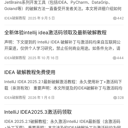
JetBrains系列开发工具（包括IDEA、PyCharm、DataGrip、
Goland等）的破解方法一直备受开发者关注。本文将详细介绍如何
获取最新IDEA激活码并实现永久破解至2099年的完整教程。 破解
IDEA破解教程
2025 年 9 月 5 日
442
效果预览 首先展示最新IDEA版本成功破解至2099年的效果截图：
本教程适用于各操作系统和不同版本，下面将分步骤详细说明破解
全新体验intellij idea激活码领取及最新破解教程
流程。 软件下载与安装 …
声明：下文提到的 IntelliJ IDEA 破解补丁与激活码均来自互联网公
开渠道，仅供个人学习研究，禁止任何商业用途。如条件允许，请
支持正版授权！官方正版低至 32 元/年：
IDEA破解教程
2025 年 10 月 16 日
444
https://panghu.hicxy.com/shop/?id=18 IntelliJ IDEA 是
JetBrains 出品的一款跨平台 IDE，Windows、macOS、Li…
IDEA 破解教程免费使用
IntelliJ IDEA 2025.2.1最新破解激活教程：永久使用补丁+激活码下
载（亲测有效） 重要声明：本文所提及的IDEA破解补丁与激活码均
源自网络收集，仅限个人学习研究使用，严禁用于商业用途。若涉
IDEA破解教程
2026 年 1 月 6 日
328
及侵权问题，请联系笔者删除。经济条件允许的情况下，强烈建议
购买官方正版授权！ 话不多说，先奉上IDEA 2025.2.1版本破解成功
IntelliJ IDEA2025.3激活码领取
的实况截图，可以看到授…
IDEA 2025.2.1破解教程：永久激活IntelliJ IDEA最新版（含激活码
+补丁下载） 重要声明：本文涉及的IDEA破解补丁与激活码均为网