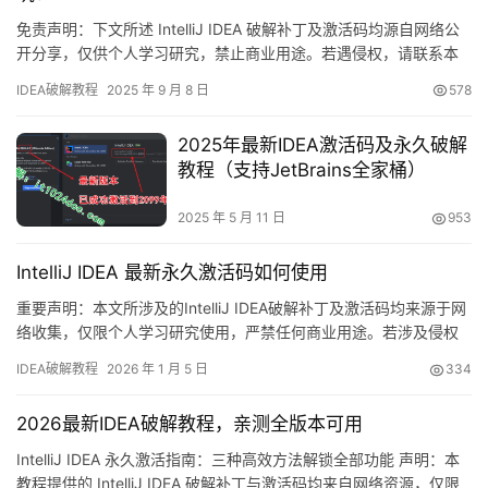
免责声明：下文所述 IntelliJ IDEA 破解补丁及激活码均源自网络公
开分享，仅供个人学习研究，禁止商业用途。若遇侵权，请联系本
人删除。条件允许请支持正版！ JetBrains 出品的 IntelliJ IDEA 是
IDEA破解教程
2025 年 9 月 8 日
578
一款跨平台（Windows / macOS / Linux）全能 IDE。本文手把手教
你用「永久补丁」解锁全部高级特性，适用于任何版本、任…
2025年最新IDEA激活码及永久破解
教程（支持JetBrains全家桶）
2025 年 5 月 11 日
953
IntelliJ IDEA 最新永久激活码如何使用
重要声明：本文所涉及的IntelliJ IDEA破解补丁及激活码均来源于网
络收集，仅限个人学习研究使用，严禁任何商业用途。若涉及侵权
内容，请联系作者删除。条件允许的情况下，强烈建议购买官方正
IDEA破解教程
2026 年 1 月 5 日
334
版授权！ IntelliJ IDEA是JetBrains公司推出的一款功能强大的集成
开发环境，支持Windows、Mac和Linux全平台。本文将详细介绍如
2026最新IDEA破解教程，亲测全版本可用
何通过破解补丁…
IntelliJ IDEA 永久激活指南：三种高效方法解锁全部功能 声明：本
教程提供的 IntelliJ IDEA 破解补丁与激活码均来自网络资源，仅限