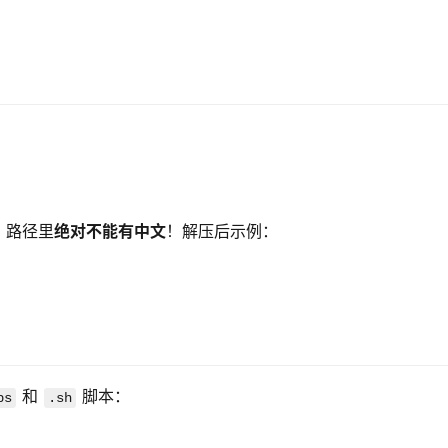
，路径里
绝对不能有中文
！解压后示例：
 和 
 脚本：
bs
.sh