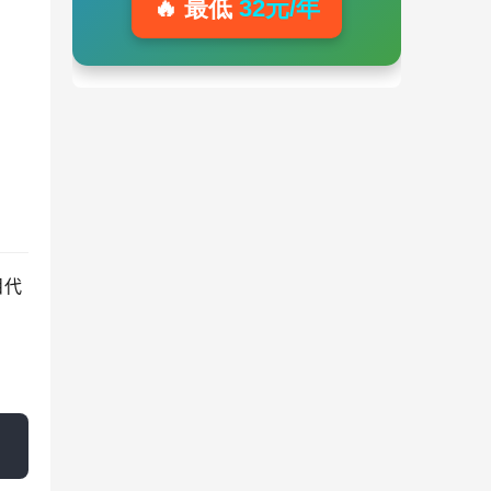
🔥 最低
32元/年
目代