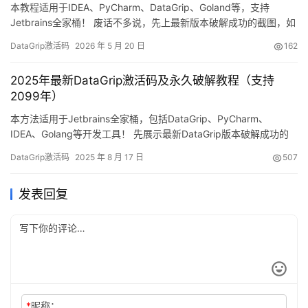
本教程适用于IDEA、PyCharm、DataGrip、Goland等，支持
Jetbrains全家桶！ 废话不多说，先上最新版本破解成功的截图，如
下，可以看到已经成功破解到 2099 年辣，舒服！ 接下来，我就将
DataGrip激活码
2026 年 5 月 20 日
162
通过图文的方式, 来详细讲解如何激活DataGrip至 2099 年。 当然
这个激活方法，同样适用于之前的旧版本！ 不管你是什么操作系
2025年最新DataGrip激活码及永久破解教程（支持
统，什么版本，…
2099年）
本方法适用于Jetbrains全家桶，包括DataGrip、PyCharm、
IDEA、Golang等开发工具！ 先展示最新DataGrip版本破解成功的
截图，可以看到已经完美激活到2099年，非常稳定可靠！ 下面我将
DataGrip激活码
2025 年 8 月 17 日
507
用详细的图文教程，一步步教你如何将DataGrip激活至2099年。
这个方法不仅适用于最新版本，对之前的旧版本同样有效！ 支持
发表回复
Windows/…
*
昵称：