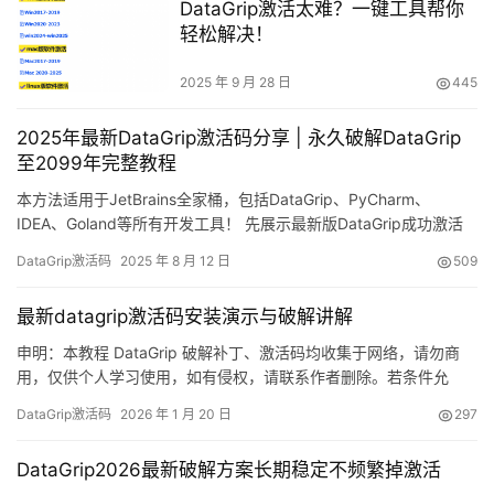
DataGrip激活太难？一键工具帮你
轻松解决！
2025 年 9 月 28 日
445
2025年最新DataGrip激活码分享 | 永久破解DataGrip
至2099年完整教程
本方法适用于JetBrains全家桶，包括DataGrip、PyCharm、
IDEA、Goland等所有开发工具！ 先展示最新版DataGrip成功激活
的截图，有效期直达2099年，完全免费使用！ 下面用详细的图文教
DataGrip激活码
2025 年 8 月 12 日
509
程，一步步教你如何永久激活DataGrip到2099年。 这个方法不仅
适用于最新版本，也兼容所有旧版DataGrip！ 支持Windows/Ma…
最新datagrip激活码安装演示与破解讲解
申明：本教程 DataGrip 破解补丁、激活码均收集于网络，请勿商
用，仅供个人学习使用，如有侵权，请联系作者删除。若条件允
许，希望大家购买正版 ！ 废话不多说，先上 DataGrip 2025.2.1 版
DataGrip激活码
2026 年 1 月 20 日
297
本破解成功的截图，如下图，可以看到已经成功破解到 2099 年
辣，舒服的很！ 接下来就给大家通过图文的方式分享一下如何破解
DataGrip2026最新破解方案长期稳定不频繁掉激活
最新的DataGrip 。 如果…